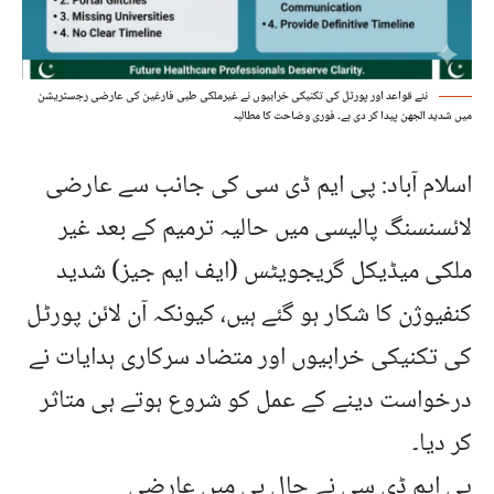
نئے قواعد اور پورٹل کی تکنیکی خرابیوں نے غیرملکی طبی فارغین کی عارضی رجسٹریشن
میں شدید الجھن پیدا کر دی ہے۔ فوری وضاحت کا مطالبہ
اسلام آباد: پی ایم ڈی سی کی جانب سے عارضی
لائسنسنگ پالیسی میں حالیہ ترمیم کے بعد غیر
ملکی میڈیکل گریجویٹس (ایف ایم جیز) شدید
کنفیوژن کا شکار ہو گئے ہیں، کیونکہ آن لائن پورٹل
کی تکنیکی خرابیوں اور متضاد سرکاری ہدایات نے
درخواست دینے کے عمل کو شروع ہوتے ہی متاثر
کر دیا۔
پی ایم ڈی سی نے حال ہی میں عارضی