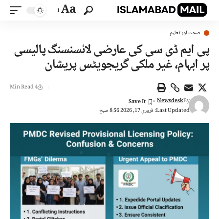
Aa
صحت اور تعلیم
پی ایم ڈی سی کی عارضی لائسنسنگ پالیسی
پر ابہام، غیر ملکی گریجویٹس پریشان
4 Min Read
Newsdesk
By
Last Updated: فروری 17, 2026 8:56 صبح