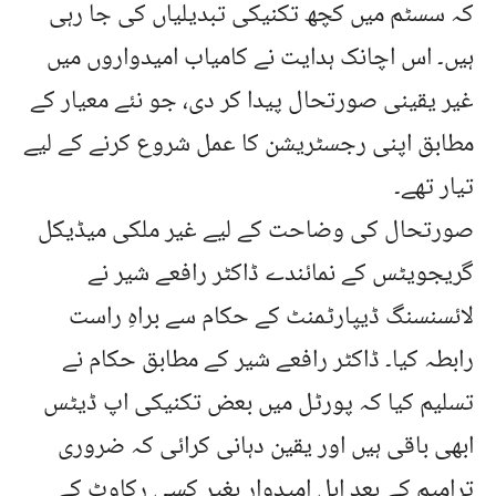
کہ سسٹم میں کچھ تکنیکی تبدیلیاں کی جا رہی
ہیں۔ اس اچانک ہدایت نے کامیاب امیدواروں میں
غیر یقینی صورتحال پیدا کر دی، جو نئے معیار کے
مطابق اپنی رجسٹریشن کا عمل شروع کرنے کے لیے
تیار تھے۔
صورتحال کی وضاحت کے لیے غیر ملکی میڈیکل
گریجویٹس کے نمائندے ڈاکٹر رافعے شیر نے
لائسنسنگ ڈیپارٹمنٹ کے حکام سے براہِ راست
رابطہ کیا۔ ڈاکٹر رافعے شیر کے مطابق حکام نے
تسلیم کیا کہ پورٹل میں بعض تکنیکی اپ ڈیٹس
ابھی باقی ہیں اور یقین دہانی کرائی کہ ضروری
ترامیم کے بعد اہل امیدوار بغیر کسی رکاوٹ کے