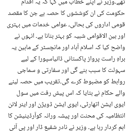
تھے۔وزیر نے اپنے خطاب میں کہا کہ یہ اقدام
حکومت کی ان کوششوں کا حصہ ہے جن کا مقصد
قومی اداروں کی بحالی، عوامی خدمات میں بہتری
اور بین الاقوامی شبیہ کو بہتر بنانا ہے۔ انہوں نے
واضح کیا کہ اسلام آباد اور مانچسٹر کے مابین یہ
براہِ راست پرواز پاکستانی ڈائیاسپورا کے لیے
سہولت کا سبب بنے گی اور سفارتی و سماجی
روابط کو مضبوط کرے گی۔تقریب میں حصہ لینے
والے حکام نے بتایا کہ اس پیش رفت میں سول
ایوی ایشن اتھارٹی، ایوی ایشن ڈویژن اور ایئر لائن
انتظامیہ کی محنت اور پیشہ ورانہ کوآرڈینیشن کا
اہم کردار رہا ہے۔ وزیر نے نادر شفیع ڈار اور پی آئی