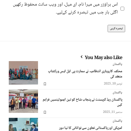
اس براؤزر میں میرا نام، ای میل، اور ویب سائٹ محفوظ رکھیں
اگلی بار جب میں تبصرہ کرنے کےلیے۔
You May also Like
پاکستان
محکمہ کاروباری انتظامیہ نے سمارٹ پی ایل ایس ورکشاپ
منعقد کی
نومبر 10, 2025
پاکستان
پاکستان ریڈ کریسنٹ نے پنجاب شاخ کو تین ایمبولینسیں فراہم
کیں
ستمبر 11, 2025
پاکستان
امریکی اور پاکستانی تعاون سے توانائی کا نیا دور