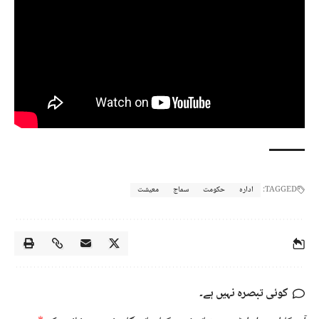
TAGGED:
ادارہ
حکومت
سماج
معیشت
کوئی تبصرہ نہیں ہے۔