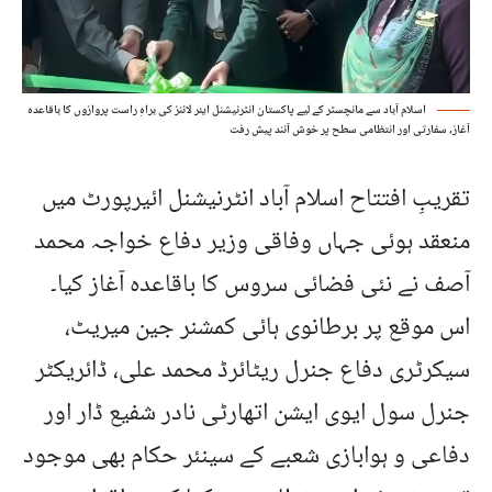
اسلام آباد سے مانچسٹر کے لیے پاکستان انٹرنیشنل ایئر لائنز کی براہِ راست پروازوں کا باقاعدہ
آغاز، سفارتی اور انتظامی سطح پر خوش آئند پیش رفت
تقریبِ افتتاح اسلام آباد انٹرنیشنل ائیرپورٹ میں
منعقد ہوئی جہاں وفاقی وزیر دفاع خواجہ محمد
آصف نے نئی فضائی سروس کا باقاعدہ آغاز کیا۔
اس موقع پر برطانوی ہائی کمشنر جین میریٹ،
سیکرٹری دفاع جنرل ریٹائرڈ محمد علی، ڈائریکٹر
جنرل سول ایوی ایشن اتھارٹی نادر شفیع ڈار اور
دفاعی و ہوابازی شعبے کے سینئر حکام بھی موجود