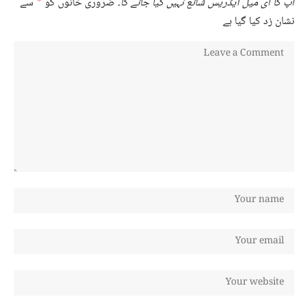
آپ کا ای میل ایڈریس شائع نہیں کیا جائے گا۔
ضروری خانوں کو
*
سے
نشان زد کیا گیا ہے