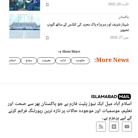
اگست 20, 2025
پاکستان
شہباز شریف اور سربراہ پاک بحریہ کی کڈٹس کے ساتھ گروپ
تصویر
جون 27, 2026
Show More
More News:
حکومت
ادارہ
معیشت
سماج
اسلام
اسلام آباد میل ایک نیوز پلیٹ فارم ہے جو پاکستان بھر سے صحت اور
تعلیم، موسمیات اور موجودہ حالات پر تازہ ترین رپورٹنگ فراہم کرنے
کے لیے پرعزم ہے۔