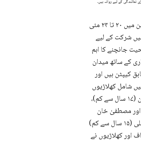
۲۰۲۶ کی ۳۳ویں ایشین جونیئر سکواش چیمپئن شپ پانژیہوا، چین میں ۲۰ تا ۲۴ مئی
میں شرکت کے لیے
حیت جانچنے کا اہم
اری کے ساتھ میدان
بق کیپٹن ہیں اور
میں شامل کھلاڑیوں
میں لڑکوں کی جانب سے عبداللہ نواز (۱۹ سال سے کم)، نعمان خان (۱۷ سال سے کم)،
ہیل عدنان (۱۵ سال سے کم) اور مصطفیٰ خان
(۱۳ سال سے کم) شامل ہیں جبکہ لڑکیوں کی نمائندگی سہریش علی (۱۵ سال سے کم)
 اسٹاف اور کھلاڑیوں نے