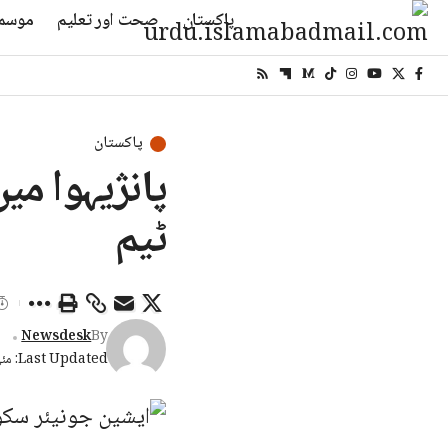
پاکستان
صحت اور تعلیم
موسم
پاکستان
پانژیہوا می
ٹیم
Newsdesk
By
Last Updated: مئی 17, 2026 6:12 شام