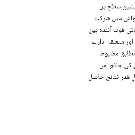
ایشین سطح پر
کواش میں شرکت
اتی قوت آئندہ بین
ور متعلقہ ادارے
ر توقع ہے کہ نوجوان کھلاڑی اپنی क्षमता کے مطابق مضبوط
ے کی جانچ اس
ِ قدر نتائج حاصل