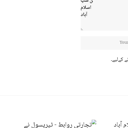
ے کےلیے۔