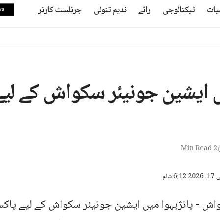
یات
ٹیکنالوجی
رائے
ندیم تنولی
جرنلسٹ کارنر
ws
ں ایشین جونیئر سکواش کے لیے
2 Min Read