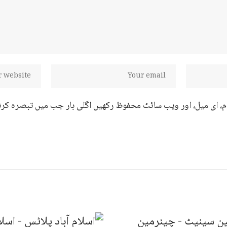
ام، ای میل، اور ویب سائٹ محفوظ رکھیں اگلی بار جب میں تبصرہ کرن