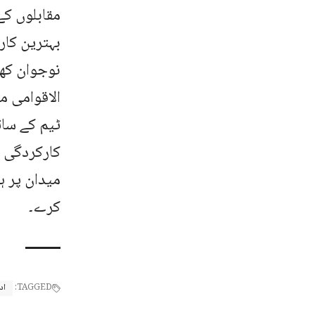
مقابلوں کے
بہترین کا
نوجوان کھل
الاقوامی م
کارکردگی د
میدان پر ہ
کرے۔
TAGGED:
اد