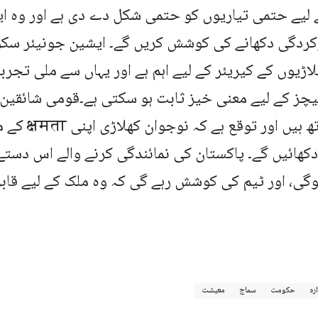
 لیے حتمی تیاریوں کو حتمی شکل دے دی ہے اور وہ 
رکردگی دکھانے کی کوشش کریں گے۔ ایشین جونیئر س
اڑیوں کے کیریئر کے لیے اہم ہے اور یہاں سے ملی تجرب
یچز کے لیے معنی خیز ثابت ہو سکتی ہے۔قومی شائقین ا
ٹیم کے ساتھ ہیں او
کھائیں گے۔ پاکستان کی نمائندگی کرنے والے اس دست
وگی، اور ٹیم کی کوشش رہے گی کہ وہ ملک کے لیے قابل
ارہ
حکومت
سماج
معیشت