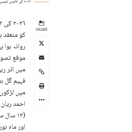
۲۰۲۶ کی ۳۳ویں ایشین جونیئر سکواش چیمپئن شپ پانژیہوا چین میں ۲۰ تا ۲۴ مئی منعقد ہو گی، پاکستانی نوجوان کھلاڑی نمائندگی کے لیے روانہ ہیں۔
SHARE
کو منعقد ہ
روانہ ہوا 
موقع تصور 
میں اتر رہ
فہیم گل بط