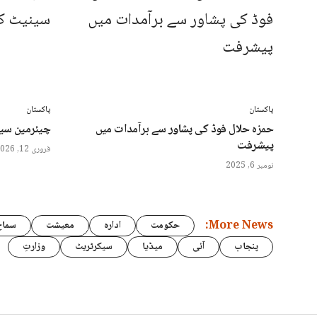
پاکستان
پاکستان
حمزہ حلال فوڈ کی پشاور سے برآمدات میں
چیئرمین سین
پیشرفت
فروری 12, 2026
نومبر 6, 2025
More News:
حکومت
ادارہ
معیشت
سماج
پنجاب
آئی
میڈیا
سیکرٹریٹ
وزارتِ