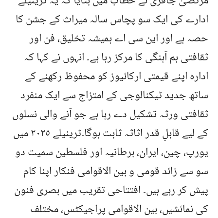
مرتضیٰ جافری نے خطاب میں بتایا کہ یہ ٹرینیلے
ادارے کی ایک سو پچاس سالہ میراث کے جشن کا
حصہ ہے اور این سی اے ہمیشہ تخلیق، فن اور
ثقافتی ہم آہنگی کا مرکز رہا ہے۔ انہوں نے کہا کہ
ادارہ اپنے قیمتی ارکائیوز کو محفوظ رکھنے کے
ساتھ جدید ٹیکنالوجی کے امتزاج سے ایک منفرد
ثقافتی ورثہ تشکیل دے رہا ہے جو آنے والی نسلوں
کے لیے قابلِ قدر اثاثہ ثابت ہوگا۔ٹرینیلے ٢٠٢٥ میں
یورپ، چین، ایران، برطانیہ اور فلسطین سمیت دو
سو سے زائد قومی و بین الاقوامی فنکار اپنا کام
پیش کر رہے ہیں۔ افتتاحی تقریب میں بصری فنون
کی نمائشیں، بین الاقوامی پراجیکٹس، مختلف