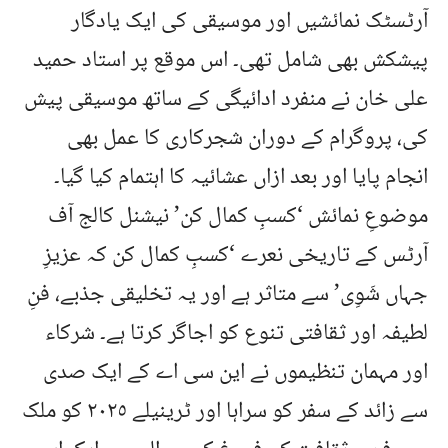
آرٹسٹک نمائشیں اور موسیقی کی ایک یادگار
پیشکش بھی شامل تھی۔ اس موقع پر استاد حمید
علی خان نے منفرد ادائیگی کے ساتھ موسیقی پیش
کی، پروگرام کے دوران شجرکاری کا عمل بھی
انجام پایا اور بعد ازاں عشائیہ کا اہتمام کیا گیا۔
موضوعِ نمائش ‘کسبِ کمال کن’ نیشنل کالج آف
آرٹس کے تاریخی نعرے ‘کسبِ کمال کن کہ عزیزِ
جہاں شَوِی’ سے متاثر ہے اور یہ تخلیقی جذبے، فنِ
لطیفہ اور ثقافتی تنوع کو اجاگر کرتا ہے۔ شرکاء
اور مہمان تنظیموں نے این سی اے کے ایک صدی
سے زائد کے سفر کو سراہا اور ٹرینیلے ٢٠٢٥ کو ملک