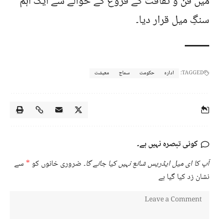
میں فن و ثقافت کے فروغ کے حوالے سے ایک اہم
سنگِ میل قرار دیا۔
TAGGED:
ادارہ
حکومت
سماج
معیشت
کوئی تبصرہ نہیں ہے۔
آپ کا ای میل ایڈریس شائع نہیں کیا جائے گا۔
ضروری خانوں کو
*
سے
نشان زد کیا گیا ہے