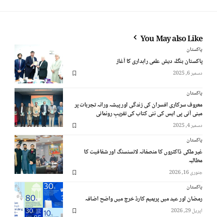
You May also Like
پاکستان
پاکستان بنگلہ دیش علمی راہداری کا آغاز
دسمبر 6, 2025
پاکستان
معروف سرکاری افسران کی زندگی اور پیشہ ورانہ تجربات پر
مبنی آئی پی ایس کی نئی کتاب کی تقریبِ رونمائی
دسمبر 4, 2025
پاکستان
غیر ملکی ڈاکٹروں کا منصفانہ لائسنسنگ اور شفافیت کا
مطالبہ
جنوری 16, 2026
پاکستان
رمضان اور عید میں پریمیم کارڈ خرچ میں واضح اضافہ
اپریل 29, 2026