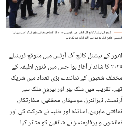
لاہور کے نیشنل کالج آف آرٹس میں ٹرینیلے ٢٠٢٥ کا افتتاح، وفاقی وزیر نے کراچی میں نیا
کیمپس اعلان کیا، دو سو سے زائد فنکار شریک ہوئے
لاہور کے نیشنل کالج آف آرٹس میں متوقع ٹرینیلے
٢٠٢٥ کا شاندار آغاز ہوا جس میں فنونِ لطیفہ کے
مختلف شعبوں کے نمائندے بڑی تعداد میں شریک
تھے۔ تقریب میں ملک بھر اور بیرونِ ملک سے
آرٹسٹ، ڈیزائنرز، موسیقار، محققین، سفارتکار،
ثقافتی ماہرین، اساتذہ اور طلبہ نے شرکت کی اور
نمائشوں و پرفارمنسز نے شائقین کو متاثر کیا۔