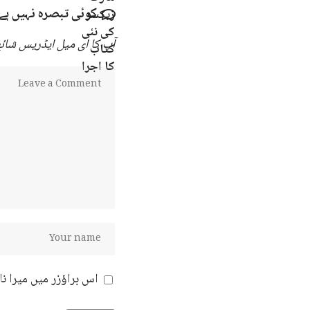
کوئی تبصرہ نہیں ہے
آپ کا ای میل ایڈریس شائع 
اس براؤزر میں میرا ن