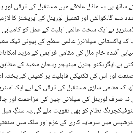
ے ساتھ ہی یہ ماڈل علاقے میں مستقبل کی ترقی اور پائ
دد دے گا۔کوالٹی اور تعمیل لوریئل کے آپریشنز کا لاز
ڈسٹریز نے ایک سخت عالمی اہلیت کے عمل کو کامیابی
ا کہ پاکستانی سپلائرز عالمی سطح کے بیوٹی ٹیک معیار
میابی آئندہ خام مال کی مقامی فراہمی کے مزید امکانات
تی ہے۔ایگزیکٹو جنرل مینیجر ریحان سعید کے مطابق 
نعت اور اس کی تکنیکی قابلیت پر کمپنی کے پختہ اع
 تھا کہ مقامی سازی مستقبل کی ترقی کے لیے ایک اسٹر
 نہ صرف لوریئل کی سپلائی چین کی مزاحمت اور چالا
وفیکچرنگ نظام کو بھی تقویت ملے گی۔یہ سنگِ میل ل
نرشپس میں سرمایہ کاری کے عزم اور ملک میں صنعتی 