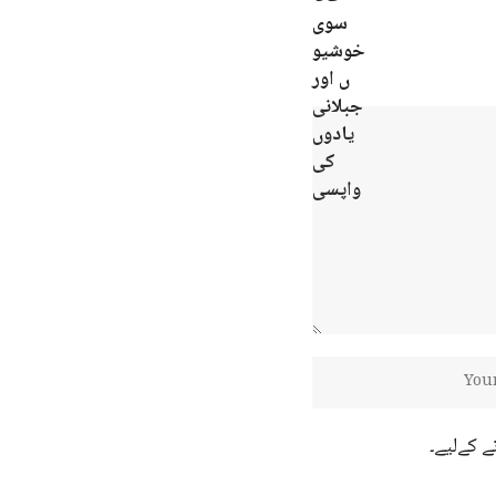
ے کےلیے۔