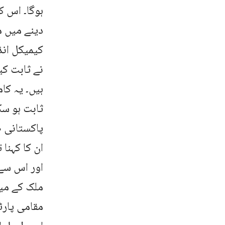
ہوگا۔ اس ک
دینے میں م
کیمیکل ان
نے ثابت کی
ہیں۔ یہ کا
ثابت ہو سک
پاکستانی ص
ان کا کہنا
اور اس سے
ملک کے مین
مقامی پارٹ