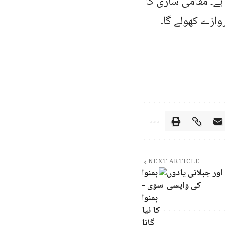
ے۔ مقامی سازی کا
وازے کھولے گا۔
NEXT ARTICLE
اور جبلانی یادوں
کی واپسی