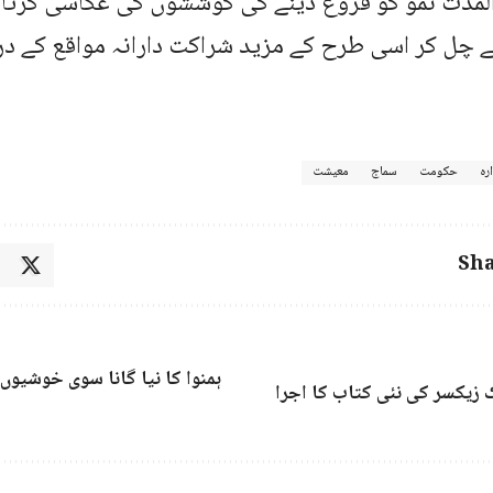
لمدت نمو کو فروغ دینے کی کوششوں کی عکاسی کرتا ہ
ے چل کر اسی طرح کے مزید شراکت دارانہ مواقع کے در
ارہ
حکومت
سماج
معیشت
Sha
ہمنوا کا نیا گانا سوی خوشیوں 
ک زیکسر کی نئی کتاب کا اجرا