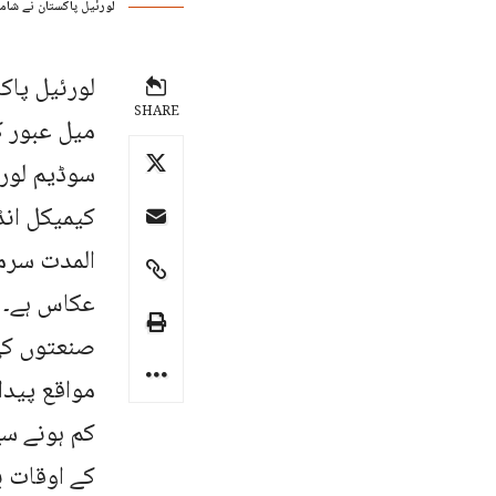
لورئیل پاکستان نے شام
لورئیل پاک
SHARE
میل عبور ک
سوڈیم لور
کیمیکل انڈ
المدت سرما
عکاس ہے۔ م
صنعتوں کی
مواقع پیدا
کم ہونے سے
کے اوقات 