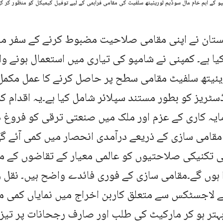
پو کے اہم خام مال سوڈیم لوریئیتھ سلفیٹ کی مقامی فراہمی کے لیے توفیل کیمیکل کو منظور کر کے 
ستان نے اپنی مقامی صلاحیت مضبوط کرنے کے سفر میں
یا ہے۔ کمپنی نے شامپو کی تیاری میں استعمال ہونے وال
یئیتھ سلفیٹ مقامی سطح پر حاصل کرنے کا عمل مکمل
سٹریز کو بطور مستند سپلائر شامل کیا ہے۔یہ اقدام 
یہ کاری کے عزم اور ملک میں صنعتی ترقی کو فروغ دی
قامی سازی کے ذریعے درآمدی انحصار میں کمی آئے گی
 تکنیکی صلاحتیوں کو عالمی معیار کے تقاضوں کے مط
 ہوں گے۔مقامی سازی کے فوری فائدے واضح ہیں۔ نقل 
 لاجسٹکس سے متعلق کاربن اخراج میں نمایاں کمی مت
بہتر ہو کر مارکیٹ کی طلب اور صارف رجحانات پر تی