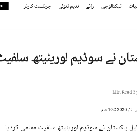
یات
ٹیکنالوجی
رائے
ندیم تنولی
جرنلسٹ کارنر
ws
ستان نے سوڈیم لوریئیتھ سلفی
3 Min Read