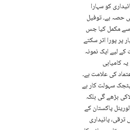
یداری کو سہارا
می حصہ ہے۔ توفیل
 سے مکمل کیا جس
 پر پورا اتر سکتے
 کے لیے ایک نمونہ
یہ کامیابی
تماد کی علامت ہے۔
یٹجک سہولت کار ہے
کی بڑھے گی بلکہ
وریئل پاکستان کے
ترقی، پائیداری