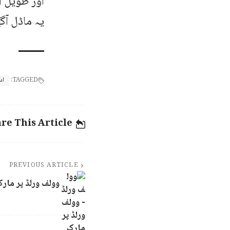
اور طویل ا
یہ ماڈل آگ
TAGGED:
اد
re This Article
PREVIOUS ARTICLE
وولف ورلڈ پر مار