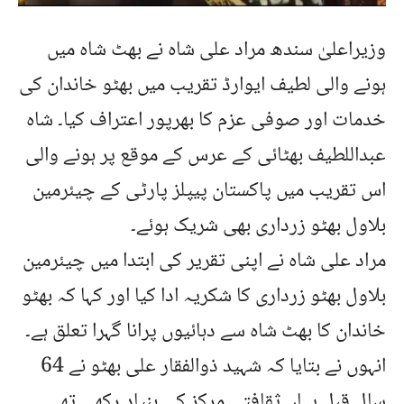
وزیراعلیٰ سندھ مراد علی شاہ نے بھٹ شاہ میں
ہونے والی لطیف ایوارڈ تقریب میں بھٹو خاندان کی
خدمات اور صوفی عزم کا بھرپور اعتراف کیا۔ شاہ
عبداللطیف بھٹائی کے عرس کے موقع پر ہونے والی
اس تقریب میں پاکستان پیپلز پارٹی کے چیئرمین
بلاول بھٹو زرداری بھی شریک ہوئے۔
مراد علی شاہ نے اپنی تقریر کی ابتدا میں چیئرمین
بلاول بھٹو زرداری کا شکریہ ادا کیا اور کہا کہ بھٹو
خاندان کا بھٹ شاہ سے دہائیوں پرانا گہرا تعلق ہے۔
انہوں نے بتایا کہ شہید ذوالفقار علی بھٹو نے 64
سال قبل یہاں ثقافتی مرکز کی بنیاد رکھی تھی۔