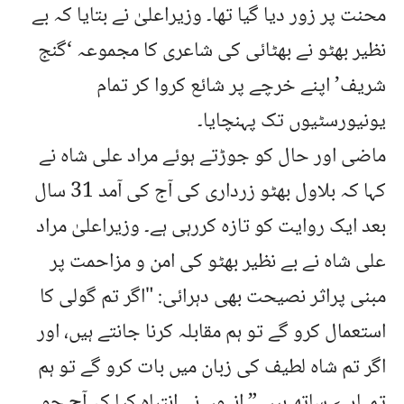
محنت پر زور دیا گیا تھا۔ وزیراعلیٰ نے بتایا کہ بے
نظیر بھٹو نے بھٹائی کی شاعری کا مجموعہ ‘گنج
شریف’ اپنے خرچے پر شائع کروا کر تمام
یونیورسٹیوں تک پہنچایا۔
ماضی اور حال کو جوڑتے ہوئے مراد علی شاہ نے
کہا کہ بلاول بھٹو زرداری کی آج کی آمد 31 سال
بعد ایک روایت کو تازہ کررہی ہے۔ وزیراعلیٰ مراد
علی شاہ نے بے نظیر بھٹو کی امن و مزاحمت پر
مبنی پراثر نصیحت بھی دہرائی: "اگر تم گولی کا
استعمال کرو گے تو ہم مقابلہ کرنا جانتے ہیں، اور
اگر تم شاہ لطیف کی زبان میں بات کرو گے تو ہم
تمہارے ساتھ ہیں۔” انہوں نے انتباہ کیا کہ آج جو