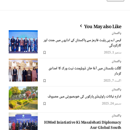
You May also Like
پاکستان
ایس اے پی پلیٹ فارمز سے پاکستان کے اداروں میں جدت اور
کارکردگی
ستمبر 1, 2025
پاکستان
گلگت بلتستان میں آغا خان ڈویلپمنٹ نیٹ ورک کا امدادی
کردار
اگست 7, 2025
پاکستان
ادارہِ نباتات راولپنڈی پارکوں کی خوبصورتی میں مصروف
دسمبر 24, 2025
پاکستان
IOMed Iniatiative Ki Masalehati Diplomacy
Aur Global South