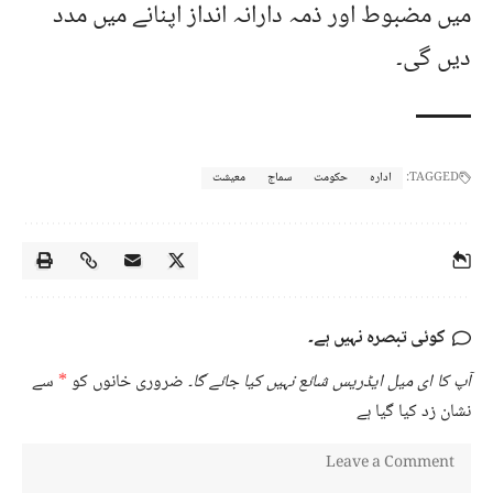
میں مضبوط اور ذمہ دارانہ انداز اپنانے میں مدد
دیں گی۔
TAGGED:
ادارہ
حکومت
سماج
معیشت
کوئی تبصرہ نہیں ہے۔
آپ کا ای میل ایڈریس شائع نہیں کیا جائے گا۔
ضروری خانوں کو
*
سے
نشان زد کیا گیا ہے