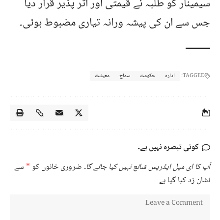
سیمینار کو طلبہ نے قیمتی اور اثر پذیر قرار دیا
جس سے ان کی پیشہ ورانہ تیاری مضبوط ہوئی۔
TAGGED:
ادارہ
حکومت
سماج
معیشت
کوئی تبصرہ نہیں ہے۔
آپ کا ای میل ایڈریس شائع نہیں کیا جائے گا۔
ضروری خانوں کو
*
سے
نشان زد کیا گیا ہے