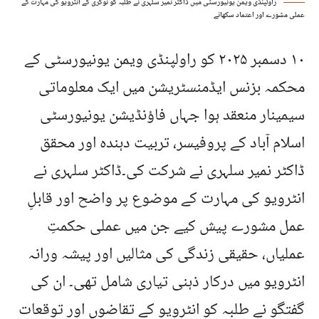
راولپنڈی ویمن یونیورسٹی میں ڈاکٹر نمیر سلہری نے طلبہ کو نوکری کے انٹرویو کی مہارت کے
عملی مشورے اور اعتماد سکھائے
۱۰ دسمبر ۲۰۲۵ کو راولپنڈی ویمن یونیورسٹی کے
محکمہ بزنس ایڈمنسٹریشن میں ایک معلوماتی
سیمینار منعقد ہوا جہاں فاؤنڈیشن یونیورسٹی
اسلام آباد کے پروفیسر، تربیت دہندہ اور محقق
ڈاکٹر نمیر سلہری نے شرکت کی۔ڈاکٹر سلہری نے
انٹرویو کی مہارت کے موضوع پر واضح اور قابلِ
عمل مشورے پیش کیے جن میں عملی حکمتِ
عملیاں، حقیقی زندگی کی مثالیں اور پیشہ ورانہ
انٹرویو میں درکار ذہنی تیاری شامل تھی۔ ان کی
گفتگو نے طلبہ کو انٹرویو کے تقاضوں اور توقعات