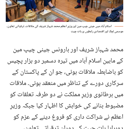
اسلام آباد میں جینی چیپ مین اور وزیرِ اعظم محمد شہباز شریف کی ملاقات، ترقیاتی تعاون،
موسمی لچک اور اقتصادی رابطوں پر بات چیت
محمد شہباز شریف اور بارونس جینی چیپ مین
کے مابین اسلام آباد میں تیرہ دسمبر دو ہزار پچیس
کو باضابطہ ملاقات ہوئی، جو ان کے پاکستان کے
سرکاری دورے کے تناظر میں منعقد ہوئی۔ ملاقات
میں برطانوی وزیرِ مملکت نے دو طرفہ تعلقات کو
مضبوط بنانے کی خواہش کا اظہار کیا جبکہ وزیرِ
اعظم نے شراکت داری کو فروغ دینے کے عزم کو
دوہرایا۔بات چیت کے دوران ترقیاتی تعاون،