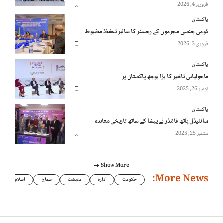
فروری 4, 2026
پاکستان
قومی جنسی مجرموں کے رجسٹر کا سائبر تحفظ مضبوط
فروری 3, 2026
پاکستان
ماحولیاتی تاخیر کا بڑا بوجھ پاکستان پر
نومبر 26, 2025
پاکستان
سائٹیڈل پاتھ فائنڈر نے پیشا کے ساتھ تاریخی معاہدہ
ستمبر 25, 2025
Show More
More News:
حکومت
ادارہ
معیشت
سماج
اسلام