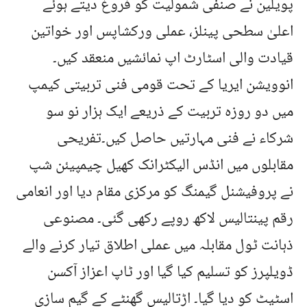
پویلین نے صنفی شمولیت کو فروغ دیتے ہوئے
اعلیٰ سطحی پینلز، عملی ورکشاپس اور خواتین
قیادت والی اسٹارٹ اپ نمائشیں منعقد کیں۔
انوویشن ایریا کے تحت قومی فنی تربیتی کیمپ
میں دو روزہ تربیت کے ذریعے ایک ہزار نو سو
شرکاء نے فنی مہارتیں حاصل کیں۔تفریحی
مقابلوں میں انڈس الیکٹرانک کھیل چیمپیئن شپ
نے پروفیشنل گیمنگ کو مرکزی مقام دیا اور انعامی
رقم پینتالیس لاکھ روپے رکھی گئی۔ مصنوعی
ذہانت ٹول مقابلہ میں عملی اطلاق تیار کرنے والے
ڈویلپرز کو تسلیم کیا گیا اور ٹاپ اعزاز آکسن
اسٹیٹ کو دیا گیا۔ اڑتالیس گھنٹے کے گیم سازی