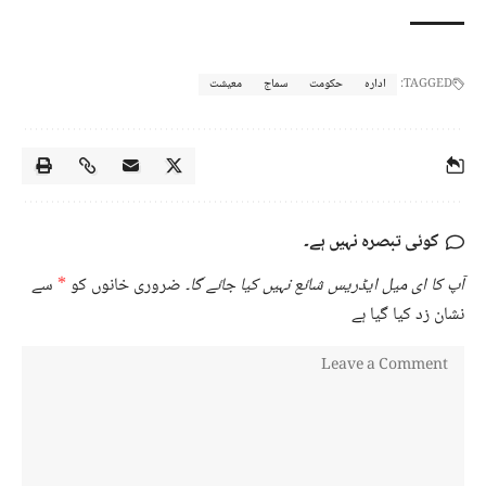
TAGGED:
ادارہ
حکومت
سماج
معیشت
کوئی تبصرہ نہیں ہے۔
آپ کا ای میل ایڈریس شائع نہیں کیا جائے گا۔
ضروری خانوں کو
*
سے
نشان زد کیا گیا ہے