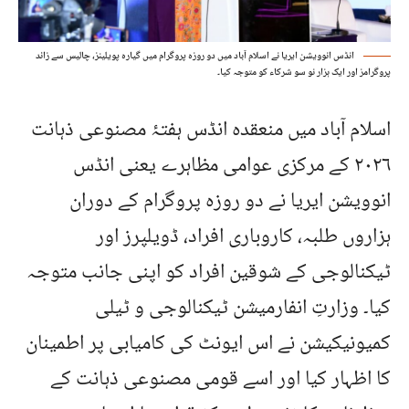
انڈس انوویشن ایریا نے اسلام آباد میں دو روزہ پروگرام میں گیارہ پویلینز، چالیس سے زائد
پروگرامز اور ایک ہزار نو سو شرکاء کو متوجہ کیا۔
اسلام آباد میں منعقدہ انڈس ہفتۂ مصنوعی ذہانت
۲۰۲۶ کے مرکزی عوامی مظاہرے یعنی انڈس
انوویشن ایریا نے دو روزہ پروگرام کے دوران
ہزاروں طلبہ، کاروباری افراد، ڈویلپرز اور
ٹیکنالوجی کے شوقین افراد کو اپنی جانب متوجہ
کیا۔ وزارتِ انفارمیشن ٹیکنالوجی و ٹیلی
کمیونیکیشن نے اس ایونٹ کی کامیابی پر اطمینان
کا اظہار کیا اور اسے قومی مصنوعی ذہانت کے