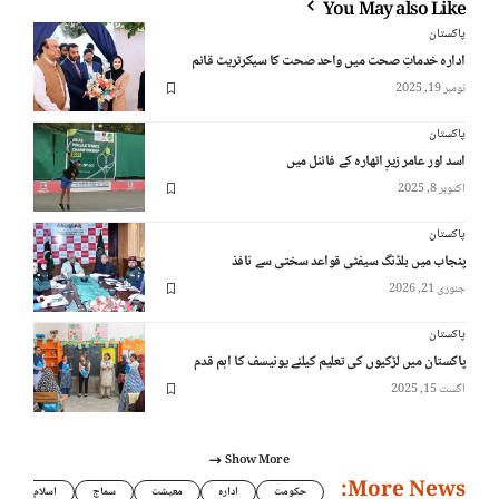
You May also Like
پاکستان
ادارہ خدماتِ صحت میں واحد صحت کا سیکرٹریٹ قائم
نومبر 19, 2025
پاکستان
اسد اور عامر زیرِ اٹھارہ کے فائنل میں
اکتوبر 8, 2025
پاکستان
پنجاب میں بلڈنگ سیفٹی قواعد سختی سے نافذ
جنوری 21, 2026
پاکستان
پاکستان میں لڑکیوں کی تعلیم کیلئے یونیسف کا اہم قدم
اگست 15, 2025
Show More
More News:
حکومت
ادارہ
معیشت
سماج
اسلام