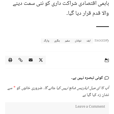
باہمی اقتصادی شراکت داری کو نئی سمت دینے
والا قدم قرار دیا گیا۔
TAGGED:
ایف
ذولتان
سفیر
ہنگری
وارگہ
کوئی تبصرہ نہیں ہے۔
آپ کا ای میل ایڈریس شائع نہیں کیا جائے گا۔
ضروری خانوں کو
*
سے
نشان زد کیا گیا ہے