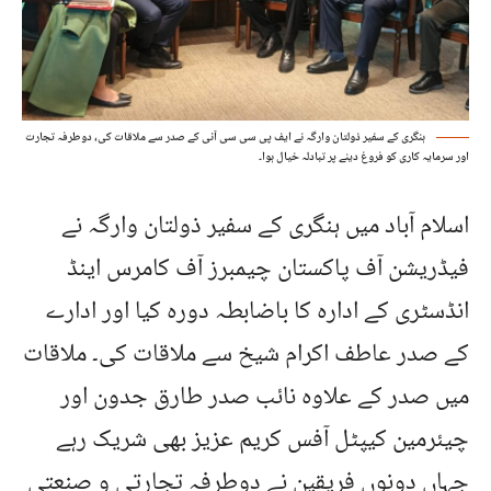
ہنگری کے سفیر ذولتان وارگہ نے ایف پی سی سی آئی کے صدر سے ملاقات کی، دوطرفہ تجارت
اور سرمایہ کاری کو فروغ دینے پر تبادلہ خیال ہوا۔
اسلام آباد میں ہنگری کے سفیر ذولتان وارگہ نے
فیڈریشن آف پاکستان چیمبرز آف کامرس اینڈ
انڈسٹری کے ادارہ کا باضابطہ دورہ کیا اور ادارے
کے صدر عاطف اکرام شیخ سے ملاقات کی۔ ملاقات
میں صدر کے علاوہ نائب صدر طارق جدون اور
چیئرمین کیپٹل آفس کریم عزیز بھی شریک رہے
جہاں دونوں فریقین نے دوطرفہ تجارتی و صنعتی