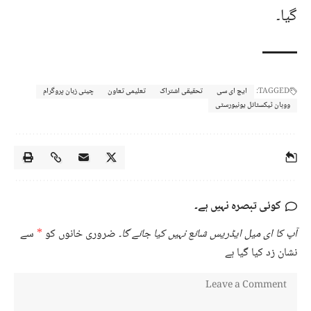
گیا۔
TAGGED:
ایچ ای سی
تحقیقی اشتراک
تعلیمی تعاون
چینی زبان پروگرام
ووہان ٹیکسٹائل یونیورسٹی
کوئی تبصرہ نہیں ہے۔
آپ کا ای میل ایڈریس شائع نہیں کیا جائے گا۔
ضروری خانوں کو
*
سے
نشان زد کیا گیا ہے