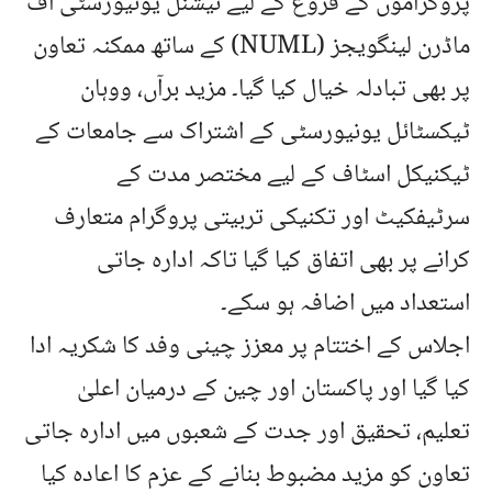
پروگراموں کے فروغ کے لیے نیشنل یونیورسٹی آف
ماڈرن لینگویجز (NUML) کے ساتھ ممکنہ تعاون
پر بھی تبادلہ خیال کیا گیا۔ مزید برآں، ووہان
ٹیکسٹائل یونیورسٹی کے اشتراک سے جامعات کے
ٹیکنیکل اسٹاف کے لیے مختصر مدت کے
سرٹیفکیٹ اور تکنیکی تربیتی پروگرام متعارف
کرانے پر بھی اتفاق کیا گیا تاکہ ادارہ جاتی
استعداد میں اضافہ ہو سکے۔
اجلاس کے اختتام پر معزز چینی وفد کا شکریہ ادا
کیا گیا اور پاکستان اور چین کے درمیان اعلیٰ
تعلیم، تحقیق اور جدت کے شعبوں میں ادارہ جاتی
تعاون کو مزید مضبوط بنانے کے عزم کا اعادہ کیا