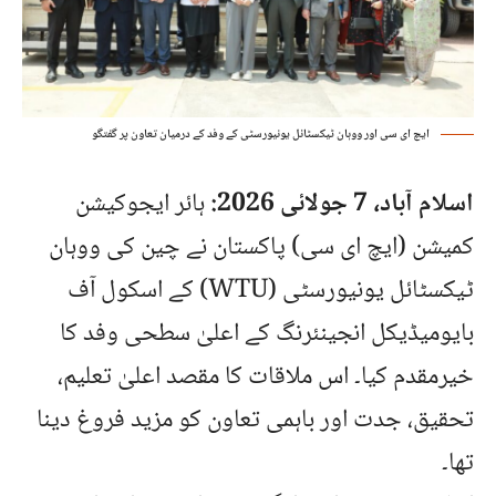
ایچ ای سی اور ووہان ٹیکسٹائل یونیورسٹی کے وفد کے درمیان تعاون پر گفتگو
اسلام آباد، 7 جولائی 2026:
ہائر ایجوکیشن
کمیشن (ایچ ای سی) پاکستان نے چین کی ووہان
ٹیکسٹائل یونیورسٹی (WTU) کے اسکول آف
بایومیڈیکل انجینئرنگ کے اعلیٰ سطحی وفد کا
خیرمقدم کیا۔ اس ملاقات کا مقصد اعلیٰ تعلیم،
تحقیق، جدت اور باہمی تعاون کو مزید فروغ دینا
تھا۔