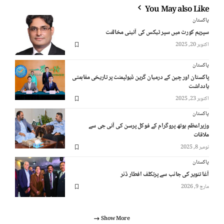
You May also Like
پاکستان
سپریم کورٹ میں سپر ٹیکس کی آئینی مخالفت
اکتوبر 20, 2025
پاکستان
پاکستان اور چین کے درمیان گرین ڈیولپمنٹ پر تاریخی مفاہمتی
یادداشت
اکتوبر 23, 2025
پاکستان
وزیراعظم یوتھ پروگرام کے فوکل پرسن کی آئی جی سے
ملاقات
نومبر 8, 2025
پاکستان
آغا تنویر کی جانب سے پرتکلف افطار ڈنر
مارچ 9, 2026
Show More