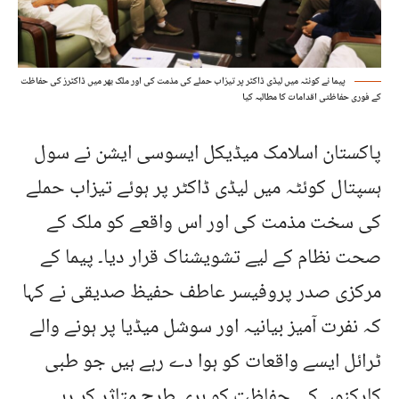
پیما نے کوئٹہ میں لیڈی ڈاکٹر پر تیزاب حملے کی مذمت کی اور ملک بھر میں ڈاکٹرز کی حفاظت
کے فوری حفاظتی اقدامات کا مطالبہ کیا
پاکستان اسلامک میڈیکل ایسوسی ایشن نے سول
ہسپتال کوئٹہ میں لیڈی ڈاکٹر پر ہوئے تیزاب حملے
کی سخت مذمت کی اور اس واقعے کو ملک کے
صحت نظام کے لیے تشویشناک قرار دیا۔ پیما کے
مرکزی صدر پروفیسر عاطف حفیظ صدیقی نے کہا
کہ نفرت آمیز بیانیہ اور سوشل میڈیا پر ہونے والے
ٹرائل ایسے واقعات کو ہوا دے رہے ہیں جو طبی
کارکنوں کی حفاظت کو بری طرح متاثر کر رہے