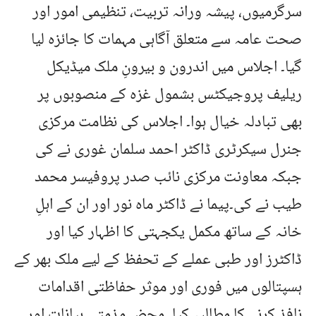
سرگرمیوں، پیشہ ورانہ تربیت، تنظیمی امور اور
صحت عامہ سے متعلق آگاہی مہمات کا جائزہ لیا
گیا۔ اجلاس میں اندرون و بیرونِ ملک میڈیکل
ریلیف پروجیکٹس بشمول غزہ کے منصوبوں پر
بھی تبادلہ خیال ہوا۔ اجلاس کی نظامت مرکزی
جنرل سیکرٹری ڈاکٹر احمد سلمان غوری نے کی
جبکہ معاونت مرکزی نائب صدر پروفیسر محمد
طیب نے کی۔پیما نے ڈاکٹر ماہ نور اور ان کے اہلِ
خانہ کے ساتھ مکمل یکجہتی کا اظہار کیا اور
ڈاکٹرز اور طبی عملے کے تحفظ کے لیے ملک بھر کے
ہسپتالوں میں فوری اور موثر حفاظتی اقدامات
نافذ کرنے کا مطالبہ کیا۔ محض مذمتی بیانات اور