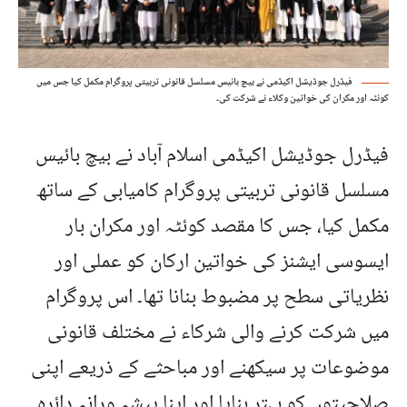
فیڈرل جوڈیشل اکیڈمی نے بیچ بائیس مسلسل قانونی تربیتی پروگرام مکمل کیا جس میں
کوئٹہ اور مکران کی خواتین وکلاء نے شرکت کی۔
فیڈرل جوڈیشل اکیڈمی اسلام آباد نے بیچ بائیس
مسلسل قانونی تربیتی پروگرام کامیابی کے ساتھ
مکمل کیا، جس کا مقصد کوئٹہ اور مکران بار
ایسوسی ایشنز کی خواتین ارکان کو عملی اور
نظریاتی سطح پر مضبوط بنانا تھا۔ اس پروگرام
میں شرکت کرنے والی شرکاء نے مختلف قانونی
موضوعات پر سیکھنے اور مباحثے کے ذریعے اپنی
صلاحیتوں کو بہتر بنایا اور اپنا پیشہ ورانہ دائرہ