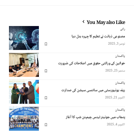
You May also Like
رائے
مصنوعی ذہانت نے تعلیم کا چہرہ بدل دیا
نومبر 3, 2025
پاکستان
خواتین کے وراثتی حقوق میں اصلاحات کی ضرورت
ستمبر 25, 2025
پاکستان
ریفہ یونیورسٹی میں سائنسی سیشن کی صدارت
اکتوبر 21, 2025
پاکستان
پنجاب میں جونیئر ٹینس چیمپئن شپ کا آغاز
اکتوبر 4, 2025