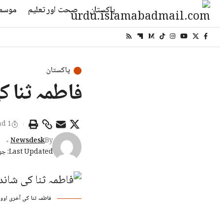
پاکستان
صحت اور تعلیم
موسم
پاکستان
فاطمہ ثنا ک
1 Min Read
Newsdesk
By
Last Updated: جون 27, 2026 5:51 شام
فاطمہ ثنا کی آخری اوو