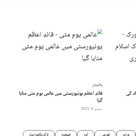
پاکستان
اد کی
قائدِ اعظم یونیورسٹی میں عالمی یومِ مٹی منایا
گیا
دسمبر 6, 2025
وزیر
قومی
اور
صحت
ڈائریکٹوریٹ