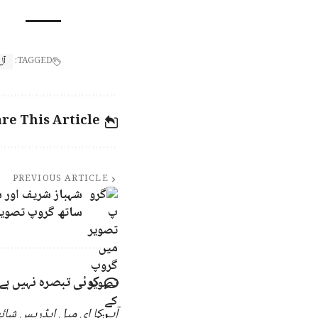
TAGGED:
آل
re This Article
PREVIOUS ARTICLE
شہباز شریف اور س
ساتھ گروپ تصویر
کوئی تبصرہ نہیں ہے
آپ کا ای میل ایڈریس شائع 