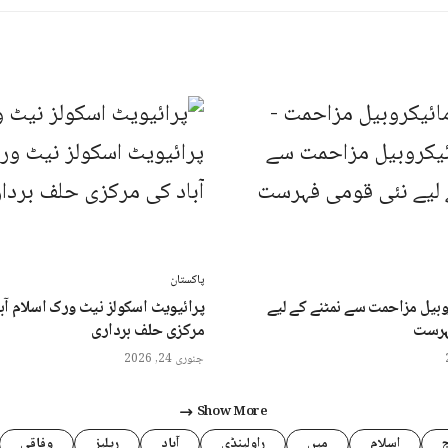
پاکستان
روبیل مزاحمت سے نمٹنے کے لیے
پرائیویٹ اسکولز نیٹ ورک اسلام آب
ہرست
مرکزی حلف برداری
جنوری 24, 2026
Show More
اسلام
میں
راولپنڈی
آباد
ریلیز
وفاقی