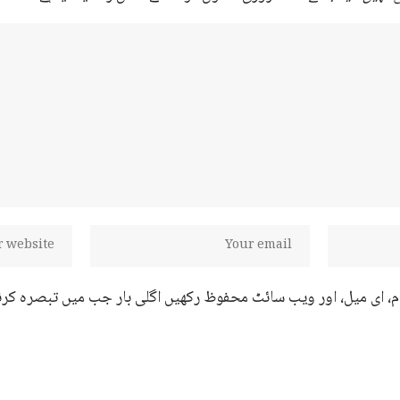
ام، ای میل، اور ویب سائٹ محفوظ رکھیں اگلی بار جب میں تبصرہ کرن