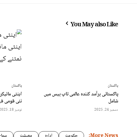
You May also Like
پاکستان
پاکستان
پاکستانی برآمد کنندہ عالمی ٹاپ بیس میں
اینٹی مائیک
شامل
نئی قومی ف
دسمبر 24, 2025
نومبر 18, 2025
More News:
حکومت
ادارہ
معیشت
سماج