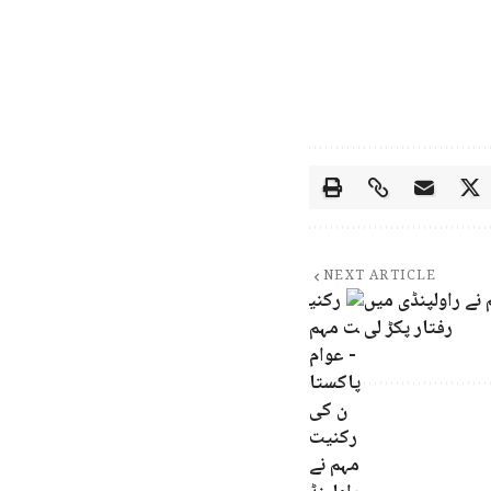
NEXT ARTICLE
نے راولپنڈی میں
رفتار پکڑ لی