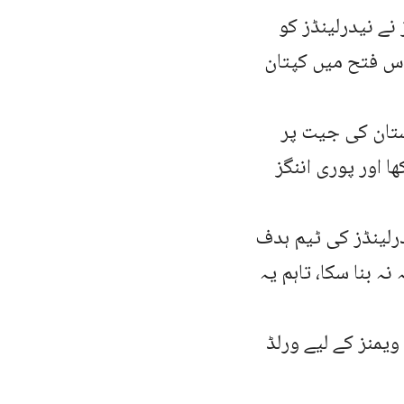
ے نیدرلینڈز کو
اس فتح میں کپتان
ستان کی جیت پر
ا اور پوری اننگز
درلینڈز کی ٹیم ہدف
 بنا سکا، تاہم یہ
ویمنز کے لیے ورلڈ