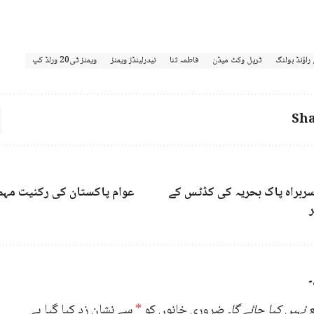
 راؤنڈ بولنگ
ٹرپل وکٹ میڈن
فاطمہ ثنا
نیدرلینڈز ویمنز
ویمنز ٹی20 ورلڈ کپ
Sha
ربراہ پاک بحریہ کی کڈٹس کے
عوام پاکستان کی رکنیت مہم 
۔
نہیں کیا جائے گا۔
ضروری خانوں کو
*
سے نشان زد کیا گیا ہے