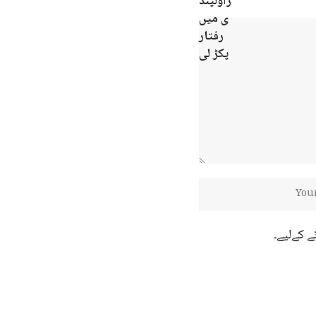
ے کےلیے۔