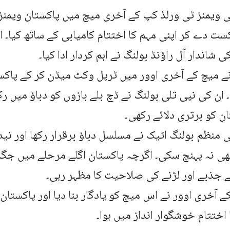
ویمنز ٹی ورلڈ کپ کے آخری میچ میں پاکستان ویمنز ن
ت دے کر اپنی مہم کا اختتام کامیابی کے ساتھ کیا۔ 
ی شاندار آل راؤنڈ بولنگ نے اہم کردار ادا کیا۔
نے میچ کے آخری اوور میں ٹرپل وکٹ میڈن کر کے پاک
 ان کی نپی تلی بولنگ نے ڈچ بلے بازوں کو دباؤ میں رکھ
ن کو برتری دلائے رکھی۔
 منظم بولنگ اٹیک نے مسلسل دباؤ برقرار رکھا اور نی
ی نہ پہنچ سکی۔ اگرچہ پاکستان اگلے مرحلے میں جگہ نہ
 جذبے اور لڑنے کی صلاحیت کا مظہر رہی۔
ے آخری اوور نے اس میچ کو یادگار بنا دیا اور پاکستان 
اختتام خوشگوار انداز میں ہوا۔