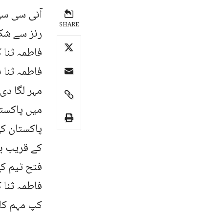
آئی سی سی 
SHARE
رنز سے شکس
فاطمہ ثنا ک
فاطمہ ثنا 
مہر لگا دی۔
میں پاکستا
پاکستان کی
کے قریب بھ
فتح ٹیم کے
فاطمہ ثنا ک
کپ مہم کا 