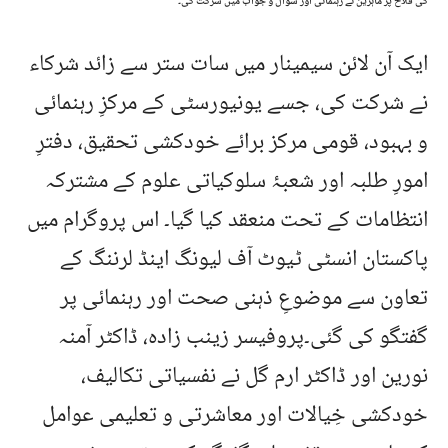
کی فلاح پر ماہرین نے رہنمائی اور سوال و جواب میں شرکت کی۔
ایک آن لائن سیمینار میں سات ستر سے زائد شرکاء
نے شرکت کی، جسے یونیورسٹی کے مرکزِ رہنمائی
و بہبود، قومی مرکز برائے خودکشی تحقیق، دفترِ
امورِ طلبہ اور شعبۂ سلوکیاتی علوم کے مشترکہ
انتظامات کے تحت منعقد کیا گیا۔ اس پروگرام میں
پاکستان انسٹی ٹیوٹ آف لیونگ اینڈ لرننگ کے
تعاون سے موضوعِ ذہنی صحت اور رہنمائی پر
گفتگو کی گئی۔پروفیسر زینب زادہ، ڈاکٹر آمنہ
نورین اور ڈاکٹر ارم گل نے نفسیاتی تکالیف،
خودکشی خِیالات اور معاشرتی و تعلیمی عوامل