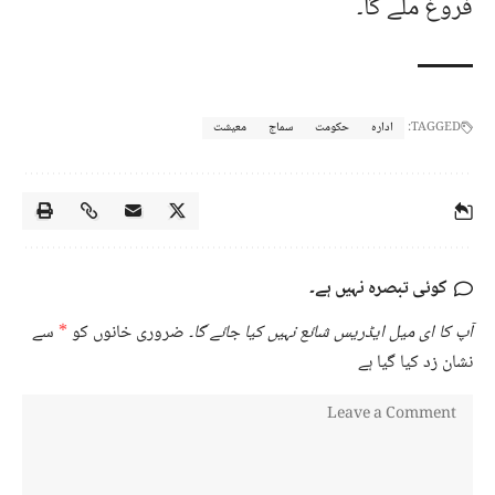
فروغ ملے گا۔
TAGGED:
ادارہ
حکومت
سماج
معیشت
کوئی تبصرہ نہیں ہے۔
آپ کا ای میل ایڈریس شائع نہیں کیا جائے گا۔
ضروری خانوں کو
*
سے
نشان زد کیا گیا ہے