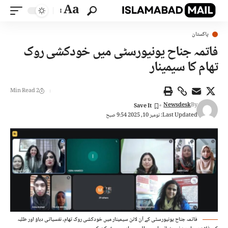
Aa
پاکستان
فاتمہ جناح یونیورسٹی میں خودکشی روک
تھام کا سیمینار
2 Min Read
Newsdesk
By
Last Updated: نومبر 10, 2025 9:54 صبح
فاتمہ جناح یونیورسٹی کے آن لائن سیمینار میں خودکشی روک تھام، نفسیاتی دباؤ اور طلبہ