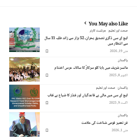
You May also Like
صحت اور تعلیم
جرنلسٹ کارنر
ایچ ای سی ڈگری تصدیق بحران، 52 ہزار سے زائد طلبہ 11 سال
سے انتظار میں
مئی 19, 2026
پاکستان
مانسر شریف میں بابا کلو سرکارؒ کا سالانہ عرس اختتام
اکتوبر 8, 2025
پاکستان
صحت اور تعلیم
ایچ ای سی میں مالی بے قاعدگیاں اور فنڈز کا ضیاع بے نقاب
اگست 9, 2025
پاکستان
فن تعمیر قومی شناخت کی علامت
مئی 1, 2026