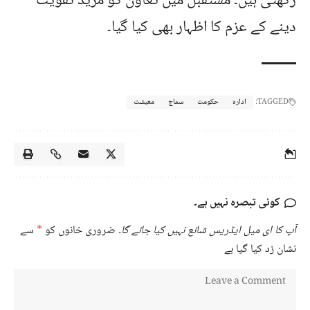
رکھتی ہیں۔ مستقبل میں تعاون کو مزید تقویت
دینے کے عزم کا اظہار بھی کیا گیا۔
TAGGED:
ادارہ
حکومت
سماج
معیشت
کوئی تبصرہ نہیں ہے۔
آپ کا ای میل ایڈریس شائع نہیں کیا جائے گا۔
ضروری خانوں کو
*
سے
نشان زد کیا گیا ہے