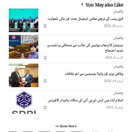
You May also Like
پاکستان
ایزی پیسہ کے ذریعے مقامی ڈیجیٹل جدت اور مالی شمولیت
ستمبر 18, 2025
پاکستان
سینیٹرز کا پنجاب پولیس کی جانب سے صحافی پر تشدد پر
شدید احتجاج
اگست 6, 2025
پاکستان
وفاقی وزیر اور واپڈا چیئرمین سے اہم ملاقات
اپریل 14, 2026
پاکستان
اسلام آباد میں ایس ڈی پی آئی کی سالانہ پائیدار کانفرنس
نومبر 3, 2025
Show More