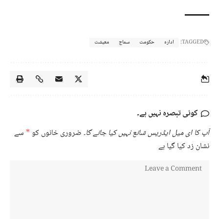
TAGGED:
ادارہ
حکومت
سماج
معیشت
کوئی تبصرہ نہیں ہے۔
آپ کا ای میل ایڈریس شائع نہیں کیا جائے گا۔
ضروری خانوں کو
*
سے
نشان زد کیا گیا ہے