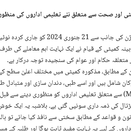
یٹی اور صحت سے متعلق نئے تعلیمی اداروں کی منظور
کابینہ ڈویژن کی جانب سے 21 جنوری 2024
بینہ کمیٹی کے قیام نے ایک نہایت اہم معاملے کی طر
متعلقہ حکام اور عوام کی سنجیدہ توجہ درکار ہے۔
 کے مطابق، مذکورہ کمیٹی میں مختلف اعلیٰ سطح کے
Medicine) سے متعلق تعلیمی اداروں کو منظوری دینے سے قبل
ڑتال کی ذمہ داری سونپی گئی ہے۔ بلاشبہ یہ ایک خوش آ
نون و قواعد کے مطابق سختی سے نافذ کیا جائے تو ب
اداروں کے لیے یہ نہایت مفید ثابت ہوگا اور طلبہ کے 