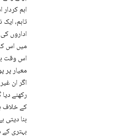
اہم کردار ا
تاہم، ایک 
اداروں کی 
میں اس کا 
اس وقت بھی
معیار پر پو
اگر ان غیر
رکھنے دیا 
کے خلاف ہے
بنا دیتی ہ
بہتری کے د