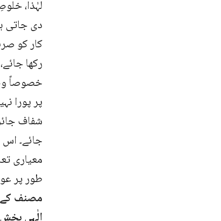
لہٰذا، خلو
دی جاتی ہے
کار کو صرف
رکھا جائے، 
خصوصاً وہ 
پر پورا نہی
شفاف جائز
جائے۔ اس 
معیاری تعل
طور پر عوا
مصنف کے ب
الٰہی بخش