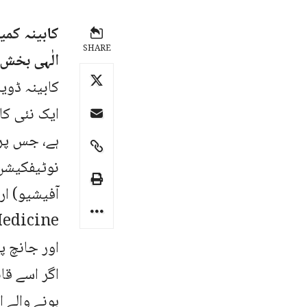
کابینہ کم
SHARE
الٰہی بخش
ایک نئی کا
ہے، جس پر 
نوٹیفکیشن
اور جانچ پ
اگر اسے قا
ہونے والے 