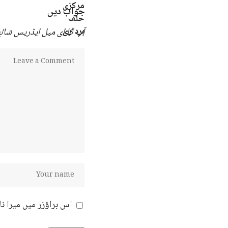
جواب دیں
آپ کا ای میل ایڈریس شائع 
اس براؤزر میں میرا ن