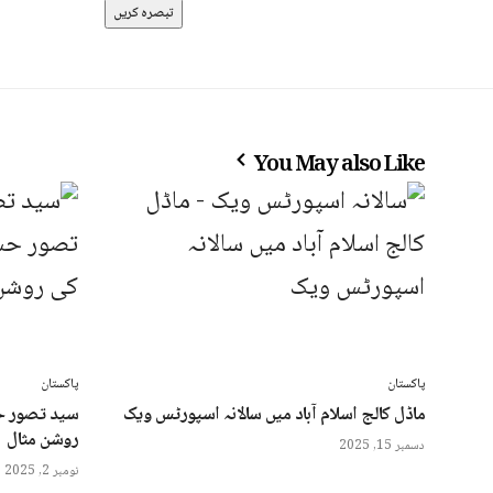
You May also Like
پاکستان
پاکستان
ماڈل کالج اسلام آباد میں سالانہ اسپورٹس ویک
سید تصور ح
روشن مثال
دسمبر 15, 2025
نومبر 2, 2025