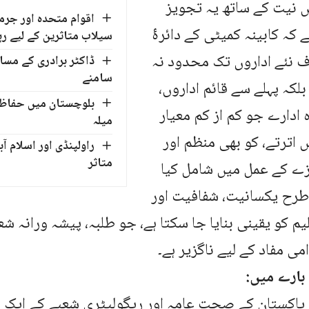
صِ نیت کے ساتھ یہ تجویز
اقوام متحدہ اور جرم
 کہ کابینہ کمیٹی کے دائرۂ
سیلاب متاثرین کے لیے ر
 نئے اداروں تک محدود نہ
ڈاکٹر برادری کے مسا
سامنے
بلکہ پہلے سے قائم اداروں،
بلوچستان میں حفاظت
ادارے جو کم از کم معیار
میلہ
ں اترتے، کو بھی منظم اور
راولپنڈی اور اسلام آ
متاثر
ے کے عمل میں شامل کیا
طرح یکسانیت، شفافیت اور
یم کو یقینی بنایا جا سکتا ہے، جو طلبہ، پیشہ ورانہ 
می مفاد کے لیے ناگزیر ہے۔
ارے میں:
پاکستان کے صحتِ عامہ اور ریگولیٹری شعبے کے ایک سی