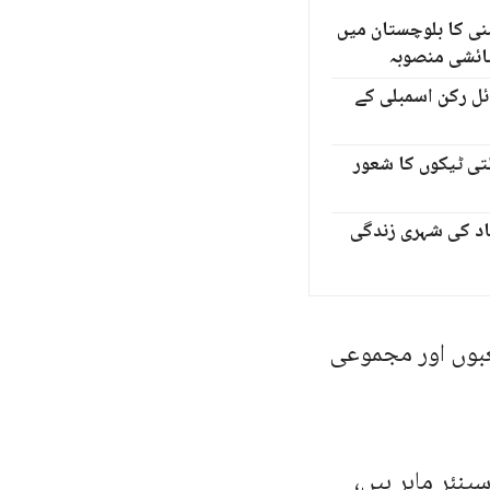
نی کا بلوچستان میں
ہائشی منصوبہ
ئل رکن اسمبلی کے
ی ٹیکوں کا شعور
باد کی شہری زندگی
شعبوں اور مجموعی
نئر ماہر ہیں،