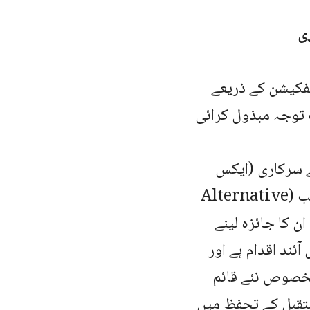
ی
 کو جاری کردہ نوٹیفکیشن کے ذریعے
ف توجہ مبذول کرائی
 سرکاری (ایکس
آفیشیو) ارکان شامل ہیں اور اسے طبی، دندان سازی اور متبادل طب (Alternative
 ان کا جائزہ لینے
ئند اقدام ہے اور
الخصوص نئے قائم
مستقبل کے تحفظ میں