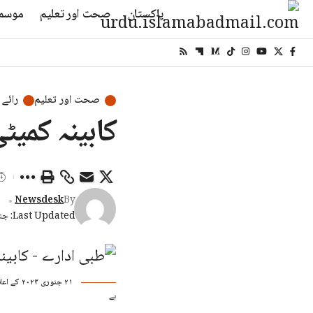
پاکستان
صحت اور تعلیم
موسم
صحت اور تعلیم
رائے
کابینہ کمیٹ
Newsdesk
By
Last Updated: جنوری 25, 2026 2:47 شام
۲۱ جنور
ہے