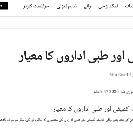
یات
ٹیکنالوجی
رائے
ندیم تنولی
جرنلسٹ کارنر
ws
ی اور طبی اداروں کا معیار
4 Min Read
ی ۲۰۲۴ کے اعلان کے بعد بننے والی کابینہ کمیٹی نئے طبی اداروں کی منظوری کا جائزہ لے گی، مگر موجودہ 