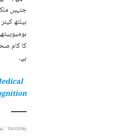
جنہیں ملک 
ہیلتھ کیئر
ہومیوپیتھی
کا کام صح
ہے۔
edical
ognition
TAGGED:
اد