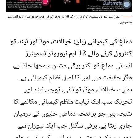
دماغ میں نیوروٹرنسمیٹرز کا کردار، ان کے اثرات اور توازن کی ضرورت کو آسان اردو انداز میں
سمجھائیے۔
دماغ کی کیمیائی زبان: خیالات، موڈ اور نیند کو
کنٹرول کرنے والے 12 اہم نیوروٹرانسمیٹرز
انسانی دماغ کو اکثر برقی مشین سمجھا جاتا ہے،
مگر حقیقت میں اس کا اصل نظام کیمیائی ہے۔
ہمارے خیالات، موڈ، توانائی، توجہ، نیند اور
تحریک سب ایک نہایت منظم کیمیائی مکالمے کا
نتیجہ ہیں جو ہر لمحہ دماغی خلیوں کے درمیان
جاری رہتا ہے۔ برقی سگنل جب ایک نیوران سے
دوسرے تک پہنچتے ہیں تو انہیں کیمیائی پیغام