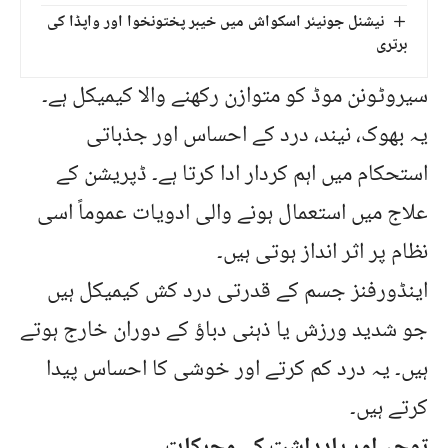
نیشنل جونیئر اسکواش میں خیبر پختونخوا اور واپڈا کی
برتری
سیروٹونن موڈ کو متوازن رکھنے والا کیمیکل ہے۔
یہ بھوک، نیند، درد کے احساس اور جذباتی
استحکام میں اہم کردار ادا کرتا ہے۔ ڈپریشن کے
علاج میں استعمال ہونے والی ادویات عموماً اسی
نظام پر اثر انداز ہوتی ہیں۔
اینڈورفنز جسم کے قدرتی درد کش کیمیکل ہیں
جو شدید ورزش یا ذہنی دباؤ کے دوران خارج ہوتے
ہیں۔ یہ درد کم کرتے اور خوشی کا احساس پیدا
کرتے ہیں۔
توجہ اور یادداشت کے محرکات