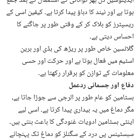
ایڈینوسین دن بھر توانائی کے استعمال کے بعد جمع
ہوتا ہے اور نیند کا دباؤ پیدا کرتا ہے۔ کیفین اسی کے
ریسپٹرز کو بلاک کر کے وقتی طور پر جاگنے کا
احساس دیتی ہے۔
گلائسین خاص طور پر ریڑھ کی ہڈی اور برین
اسٹیم میں فعال ہوتا ہے اور حرکت اور حسی
معلومات کے توازن کو برقرار رکھتا ہے۔
دفاع اور جسمانی ردعمل
ہسٹامین کو عام طور پر الرجی سے جوڑا جاتا ہے،
مگر دماغ میں یہ بیداری پیدا کرتا ہے۔ اسی لیے
اینٹی ہسٹامین ادویات غنودگی کا باعث بنتی ہیں۔
سبسٹینس پی درد کے سگنلز کو دماغ تک پہنچانے