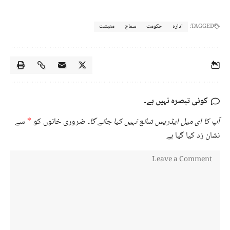
TAGGED:
ادارہ
حکومت
سماج
معیشت
کوئی تبصرہ نہیں ہے۔
آپ کا ای میل ایڈریس شائع نہیں کیا جائے گا۔
ضروری خانوں کو
*
سے
نشان زد کیا گیا ہے