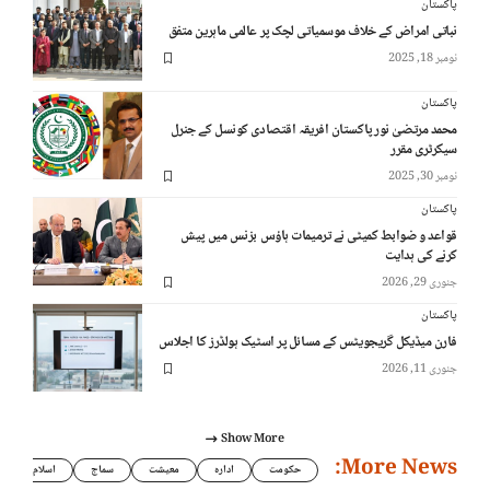
پاکستان
نباتی امراض کے خلاف موسمیاتی لچک پر عالمی ماہرین متفق
نومبر 18, 2025
پاکستان
محمد مرتضیٰ نور پاکستان افریقہ اقتصادی کونسل کے جنرل
سیکرٹری مقرر
نومبر 30, 2025
پاکستان
قواعد و ضوابط کمیٹی نے ترمیمات ہاؤس بزنس میں پیش
کرنے کی ہدایت
جنوری 29, 2026
پاکستان
فارن میڈیکل گریجویٹس کے مسائل پر اسٹیک ہولڈرز کا اجلاس
جنوری 11, 2026
Show More
More News:
حکومت
ادارہ
معیشت
سماج
اسلام