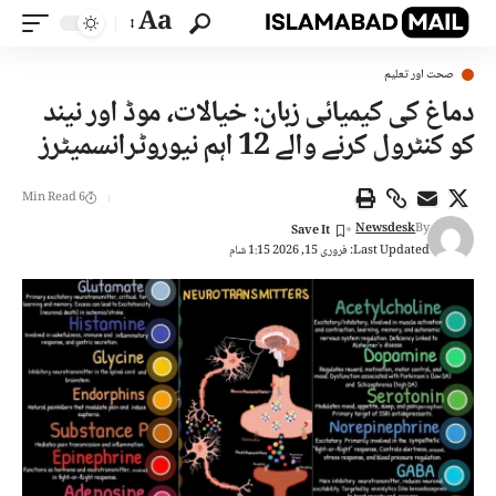
Aa
صحت اور تعلیم
دماغ کی کیمیائی زبان: خیالات، موڈ اور نیند
کو کنٹرول کرنے والے 12 اہم نیوروٹرانسمیٹرز
6 Min Read
Newsdesk
By
Last Updated: فروری 15, 2026 1:15 شام