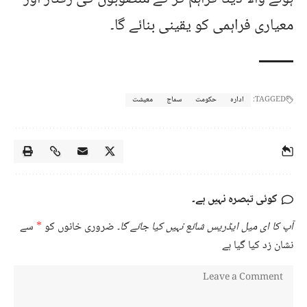
معیاری فراہمی کو یقینی بنائے گا۔
TAGGED:
ادارہ
حکومت
سماج
معیشت
کوئی تبصرہ نہیں ہے۔
آپ کا ای میل ایڈریس شائع نہیں کیا جائے گا۔
ضروری خانوں کو
*
سے
نشان زد کیا گیا ہے