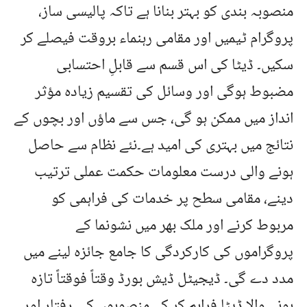
منصوبہ بندی کو بہتر بنانا ہے تاکہ پالیسی ساز،
پروگرام ٹیمیں اور مقامی رہنماء بروقت فیصلے کر
سکیں۔ ڈیٹا کی اس قسم سے قابلِ احتسابی
مضبوط ہوگی اور وسائل کی تقسیم زیادہ مؤثر
انداز میں ممکن ہو گی، جس سے ماؤں اور بچوں کے
نتائج میں بہتری کی امید ہے۔نئے نظام سے حاصل
ہونے والی درست معلومات حکمت عملی ترتیب
دینے، مقامی سطح پر خدمات کی فراہمی کو
مربوط کرنے اور ملک بھر میں نشونما کے
پروگراموں کی کارکردگی کا جامع جائزہ لینے میں
مدد دے گی۔ ڈیجیٹل ڈیش بورڈ وقتاً فوقتاً تازہ
ہونے والا ڈیٹا فراہم کر کے منصوبوں کی رفتار اور