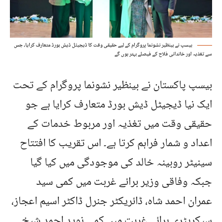
بیسپ نے بینظیر نشونما پروگرام کے لیے حقیقی وقت کا ڈیجیٹل ڈیش بورڈ متعارف کرایا، جس
سے تغذیہ اور خاندانی فلاح کے فیصلے بہتر ہوں گے
بیسپ پاکستان نے بینظیر نشونما پروگرام کے تحت
ایک نیا ڈیجیٹل ڈیش بورڈ متعارف کرایا ہے جو
حقیقی وقت میں تغذیہ اور مربوط خدمات کے
اعداد و شمار فراہم کرتا ہے۔ اس تقریب کا افتتاح
سینیٹر روبینہ خالد کی موجودگی میں کیا گیا
جبکہ وفاقی وزیر برائے غربت میں کمی سید
عمران احمد شاہ، ڈائریکٹر جنرل ڈاکٹر اسیم اعجاز،
سیکریٹری برائے غربت میں کمی نوید احمد شیخ