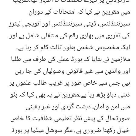
کارکردگی پر گہرے تحفظات کا اظہار کیا۔تقریب
میں مقررین نے کہا کہ امتحانات کے دوران
سپرنٹنڈنٹس، ڈپٹی سپرنٹنڈنٹس اور انویجی لیٹرز
کی تقرری میں بھاری رقم کی منتقلی شامل ہے اور
ایک مخصوص شخص بطور ثالث کام کر رہا ہے۔
ملازمین نے بتایا کہ بورڈ عملے کی طرف سے طلبا
اور والدین سے غیر قانونی وصولیاں کی جا رہی
ہیں جس سے خاص طور پر غریب طالب علموں پر
ذہنی دباؤ بڑھ رہا ہے۔مقررین نے یہ بھی کہا کہ بنّو
میں امن و امان، دہشت گردی اور غیر یقینی
صورتحال کے پیش نظر تعلیمی شفافیت کا خاص
خیال رکھنا ضروری ہے، مگر سوشل میڈیا پر بورڈ