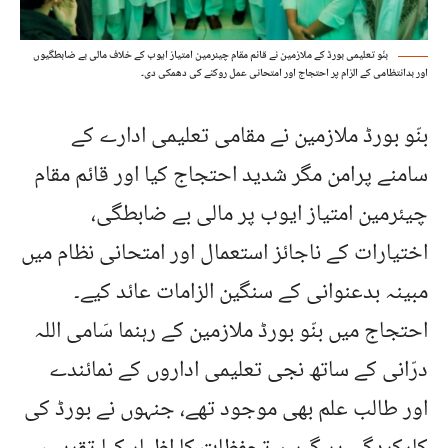
بنّو تعلیمی بورڈ کے ملازمین نے قائم مقام چیئرمین امتیاز ایوب کے خلاف مالی بے ضابطگیوں
اور بدانتظامی کے الزام پر احتجاج اور امتحانی عمل روکنے کی دھمکی دی۔
بنّو بورڈ ملازمین نے مقامی تعلیمی ادارے کے
سامنے پرامن مگر شدید احتجاج کیا اور قائم مقام
چیئرمین امتیاز ایوب پر مالی بے ضابطگی،
اختیارات کے ناجائز استعمال اور امتحانی نظام میں
مبینہ بدعنوانی کے سنگین الزامات عائد کیے۔
احتجاج میں بنّو بورڈ ملازمین کے رہنما سَامی اللہ
درّانی کے ساتھ نجی تعلیمی اداروں کے نمائندے
اور طالب علم بھی موجود تھے، جنہوں نے بورڈ کی