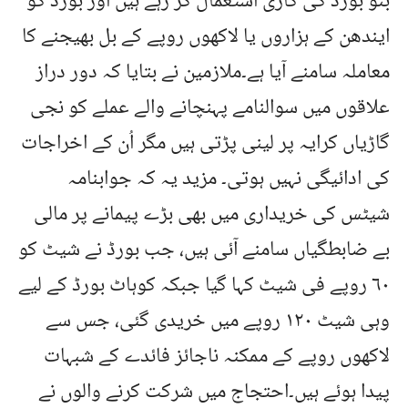
بنّو بورڈ کی گاڑی استعمال کر رہے ہیں اور بورڈ کو
ایندھن کے ہزاروں یا لاکھوں روپے کے بل بھیجنے کا
معاملہ سامنے آیا ہے۔ملازمین نے بتایا کہ دور دراز
علاقوں میں سوالنامے پہنچانے والے عملے کو نجی
گاڑیاں کرایہ پر لینی پڑتی ہیں مگر اُن کے اخراجات
کی ادائیگی نہیں ہوتی۔ مزید یہ کہ جوابنامہ
شیٹس کی خریداری میں بھی بڑے پیمانے پر مالی
بے ضابطگیاں سامنے آئی ہیں، جب بورڈ نے شیٹ کو
۶۰ روپے فی شیٹ کہا گیا جبکہ کوہاٹ بورڈ کے لیے
وہی شیٹ ۱۲۰ روپے میں خریدی گئی، جس سے
لاکھوں روپے کے ممکنہ ناجائز فائدے کے شبہات
پیدا ہوئے ہیں۔احتجاج میں شرکت کرنے والوں نے