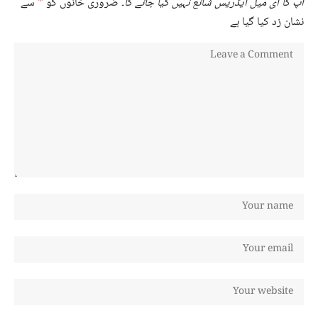
آپ کا ای میل ایڈریس شائع نہیں کیا جائے گا۔
ضروری خانوں کو
*
سے
نشان زد کیا گیا ہے