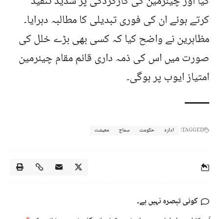
کیا اور چیئرمین کی کارکردگی پر شدید تنقید
کرتے ہوئے ان کی فوری تبدیلی کا مطالبہ دہرایا۔
مظاہرین نے واضح کیا کہ کسی بھی بڑے خلل کی
صورت میں اس کی ذمہ داری قائم مقام چیئرمین
امتیاز ایوب پر ہوگی۔
TAGGED:
ادارہ
حکومت
سماج
معیشت
کوئی تبصرہ نہیں ہے۔