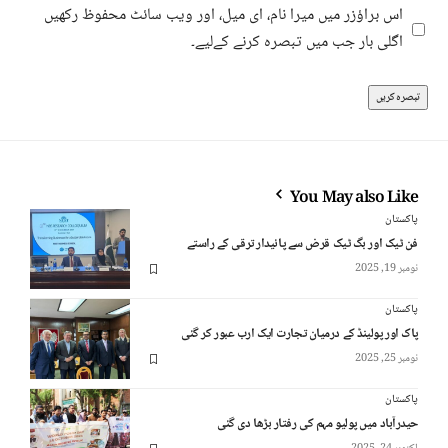
اس براؤزر میں میرا نام، ای میل، اور ویب سائٹ محفوظ رکھیں
اگلی بار جب میں تبصرہ کرنے کےلیے۔
You May also Like
پاکستان
فن ٹیک اور بگ ٹیک قرض سے پائیدار ترقی کے راستے
نومبر 19, 2025
پاکستان
پاک اور پولینڈ کے درمیان تجارت ایک ارب عبور کر گئی
نومبر 25, 2025
پاکستان
حیدرآباد میں پولیو مہم کی رفتار بڑھا دی گئی