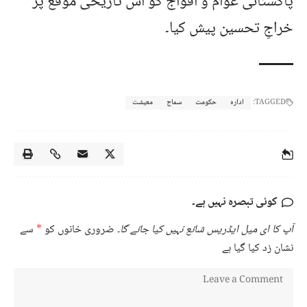
پاکستانی عوام و افواج کو اس تاریخی موقع پر
خراجِ تحسین پیش کیا۔
TAGGED:
ادارہ
حکومت
سماج
معیشت
کوئی تبصرہ نہیں ہے۔
آپ کا ای میل ایڈریس شائع نہیں کیا جائے گا۔
ضروری خانوں کو
*
سے
نشان زد کیا گیا ہے