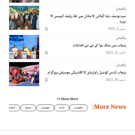
پاکستان
سید یوسف رضا گیلانی کا ملتان میں فلڈ ریلیف کیمپس کا
دورہ
ستمبر 2, 2025
پاکستان
پنجاب میں صاف ہوا کے لیے نئے اقدامات
اکتوبر 11, 2025
پاکستان
پنجاب آرٹس کونسل راولپنڈی کا کلاسیکی موسیقی پروگرام
دسمبر 30, 2025
Show More
More News:
حکومت
ادارہ
معیشت
سماج
اسلام