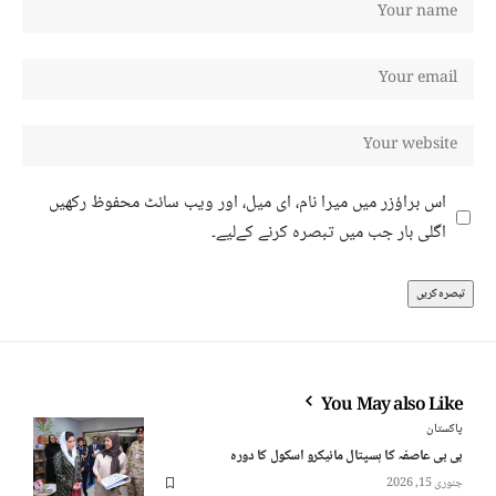
اس براؤزر میں میرا نام، ای میل، اور ویب سائٹ محفوظ رکھیں
اگلی بار جب میں تبصرہ کرنے کےلیے۔
You May also Like
پاکستان
بی بی عاصفہ کا ہسپتال مائیکرو اسکول کا دورہ
جنوری 15, 2026