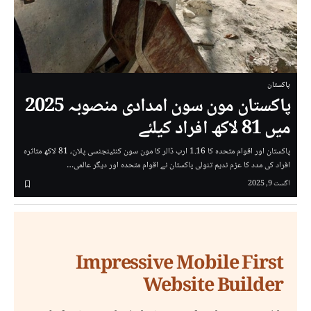
پاکستان
پاکستان مون سون امدادی منصوبہ 2025
میں 81 لاکھ افراد کیلئے
پاکستان اور اقوام متحدہ کا 1.16 ارب ڈالر کا مون سون کنٹینجنسی پلان، 81 لاکھ متاثرہ
افراد کی مدد کا عزم ندیم تنولی پاکستان نے اقوام متحدہ اور دیگر عالمی…
اگست 9, 2025
Impressive Mobile First
Website Builder