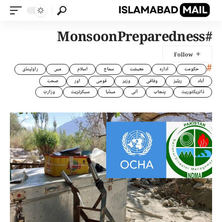
#MonsoonPreparedness
#
حکومت
ادارہ
معیشت
سماج
اسلام
میں
راولپنڈی
آباد
ریلیز
وفاقی
وزیر
قومی
اور
صحت
ڈائریکٹوریٹ
پنجاب
آئی
میڈیا
سیکرٹریٹ
وزارتِ