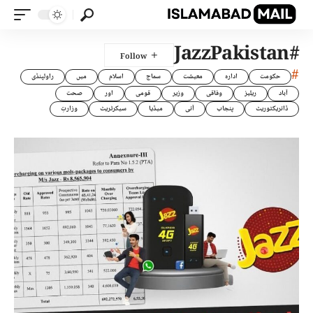
#JazzPakistan
#
حکومت
ادارہ
معیشت
سماج
اسلام
میں
راولپنڈی
آباد
ریلیز
وفاقی
وزیر
قومی
اور
صحت
ڈائریکٹوریٹ
پنجاب
آئی
میڈیا
سیکرٹریٹ
وزارتِ