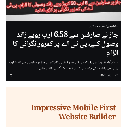
ٹیکنالوجی
جرنلسٹ کارنر
جاز نے صارفین سے 6.58 ارب روپے زائد
وصول کیے، پی ٹی اے پر کمزور نگرانی کا
الزام
اسلام آباد (ندیم تنولی) پاکستان کی معروف ٹیلی کام کمپنی جاز پر صارفین سے 6.58 ارب
روپے سے زائد اضافی رقم لینے کا الزام عائد کیا گیا ہے۔ آڈیٹر جنرل…
اگست 20, 2025
Impressive Mobile First
Website Builder