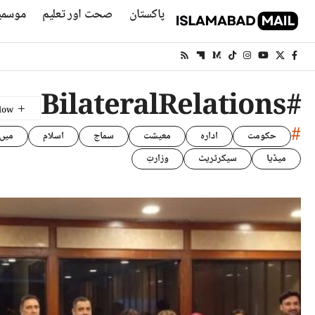
پاکستان
صحت اور تعلیم
موسمی
#BilateralRelations
#
حکومت
ادارہ
معیشت
سماج
اسلام
میں
میڈیا
سیکرٹریٹ
وزارتِ