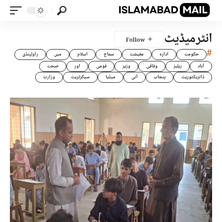
انٹرمیڈیٹ
#
حکومت
ادارہ
معیشت
سماج
اسلام
میں
راولپنڈی
آباد
ریلیز
وفاقی
وزیر
قومی
اور
صحت
ڈائریکٹوریٹ
پنجاب
آئی
میڈیا
سیکرٹریٹ
وزارتِ