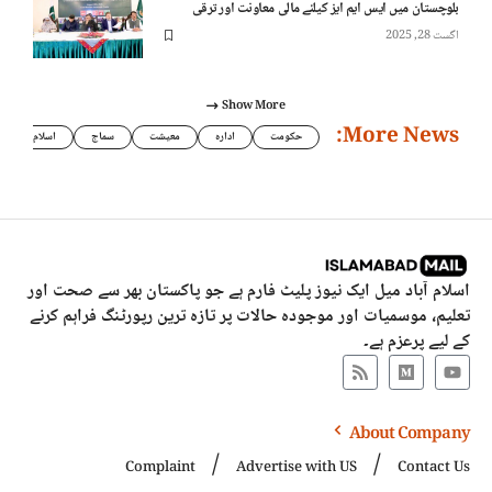
بلوچستان میں ایس ایم ایز کیلئے مالی معاونت اور ترقی
اگست 28, 2025
Show More
More News:
حکومت
ادارہ
معیشت
سماج
اسلام
اسلام آباد میل ایک نیوز پلیٹ فارم ہے جو پاکستان بھر سے صحت اور
تعلیم، موسمیات اور موجودہ حالات پر تازہ ترین رپورٹنگ فراہم کرنے
کے لیے پرعزم ہے۔
About Company
Complaint
Advertise with US
Contact Us