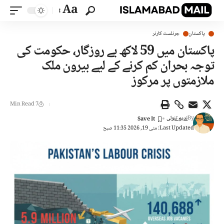
Aa
پاکستان
جرنلسٹ کارنر
پاکستان میں 59 لاکھ بے روزگار، حکومت کی
توجہ بحران کم کرنے کے لیے بیرون ملک
ملازمتوں پر مرکوز
7 Min Read
By
ندیم تنولی
Last Updated: مئی 19, 2026 11:35 صبح