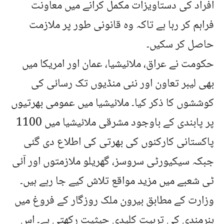
افراد کی دستاویزات مکمل کرانے میں معاونت
فراہم کر رہا ہے تاکہ وہ قانونی طور پر ملازمت
حاصل کر سکیں۔
حکومت نے عراق، ملائیشیا، عمان اور امریکا میں
بھی لیبر تعاون اور نئی منڈیوں تک رسائی کی
کوششوں کا ذکر کیا۔ ملائیشیا میں عمومی بھرتیوں
پر پابندی کے باوجود مشرقی ملائیشیا میں 1100
پاکستانی کارکنوں کی بھرتی کی اطلاع دی گئی
جبکہ سیکیورٹی سروسز، گھریلو ملازمتوں اور آئی
ٹی شعبے میں مزید مواقع تلاش کیے جا رہے ہیں۔
وزارت کے مطابق بیرون ملک روزگار کے فروغ میں
ہنرمندی کی تربیت کلیدی حیثیت رکھتی ہے۔ اس