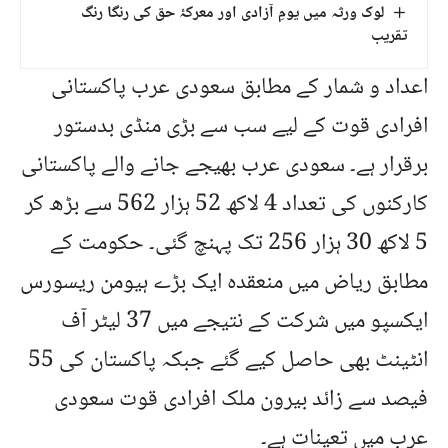
لوک ورثہ میں یومِ آزادی اور معرکۂ حق کی رنگا رنگ
تقریب
اعداد و شمار کے مطابق سعودی عرب پاکستانی
افرادی قوت کے لیے سب سے بڑی منڈی بدستور
برقرار ہے۔ سعودی عرب بھیجے جانے والے پاکستانی
کارکنوں کی تعداد 4 لاکھ 52 ہزار 562 سے بڑھ کر
5 لاکھ 30 ہزار 256 تک پہنچ گئی۔ حکومت کے
مطابق ریاض میں منعقدہ ایک بڑے ہیومن ریسورس
ایکسپو میں شرکت کے نتیجے میں 37 لیٹر آف
انٹینٹ بھی حاصل کیے گئے جبکہ پاکستان کی 55
فیصد سے زائد بیرون ملک افرادی قوت سعودی
عرب میں تعینات ہے۔