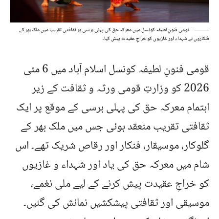
قومی فنونِ لطیفہ کونسل میں معرکہ حق کی پہلی برسی پر ثقافتی تقریب میں ملک بھر کے
فنکاروں نے شہداء اور غازیوں کو خراجِ عقیدت پیش کیا۔
قومی فنونِ لطیفہ کونسل اسلام آباد میں 6 مئی
2026 کو وزارتِ قومی ورثہ و ثقافت کے زیر
اہتمام معرکہ حق کی پہلی برسی کے موقع پر ایک
ثقافتی تقریب منعقد ہوئی جس میں ملک بھر کے
گلوکار، موسیقار، فنکار اور رقاص شریک تھے۔ اس
شام میں معرکہ حق کی یاد اور شہداء و غازیوں
کو خراجِ عقیدت پیش کرنے کے لیے ملی نغمے،
موسیقی اور ثقافتی پیشکشیں نمائش کی گئیں۔