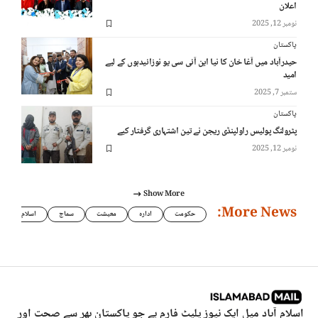
اعلان
نومبر 12, 2025
پاکستان
حیدرآباد میں آغا خان کا نیا این آئی سی یو نوزائیدہوں کے لیے
امید
ستمبر 7, 2025
پاکستان
پٹرولنگ پولیس راولپنڈی ریجن نے تین اشتہاری گرفتار کیے
نومبر 12, 2025
Show More
More News:
حکومت
ادارہ
معیشت
سماج
اسلام
اسلام آباد میل ایک نیوز پلیٹ فارم ہے جو پاکستان بھر سے صحت اور