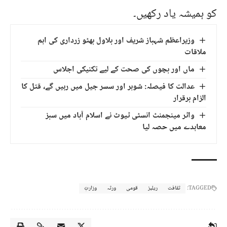
کو ہمیشہ یاد رکھیں۔
وزیراعظم شہباز شریف اور بلاول بھٹو زرداری کی اہم
ملاقات
ماں اور بچوں کی صحت کے لیے تکنیکی اجلاس
عدالت کا فیصلہ: شوہر اور سسر جیل میں رہیں گے، قتل کا
الزام برقرار
واٹر مینجمنٹ انسٹی ٹیوٹ نے اسلام آباد میں سبز
معاہدے میں حصہ لیا
TAGGED:
ثقافت
ریلیز
قومی
ورثہ
وزارتِ