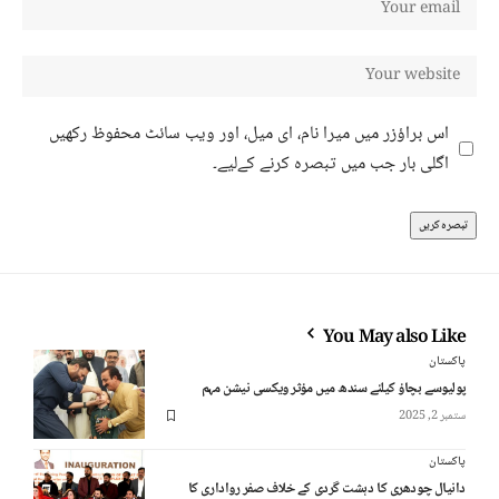
اس براؤزر میں میرا نام، ای میل، اور ویب سائٹ محفوظ رکھیں
اگلی بار جب میں تبصرہ کرنے کےلیے۔
You May also Like
پاکستان
پولیوسے بچاؤ کیلئے سندھ میں مؤثر ویکسی نیشن مہم
ستمبر 2, 2025
پاکستان
دانیال چودھری کا دہشت گردی کے خلاف صفر رواداری کا