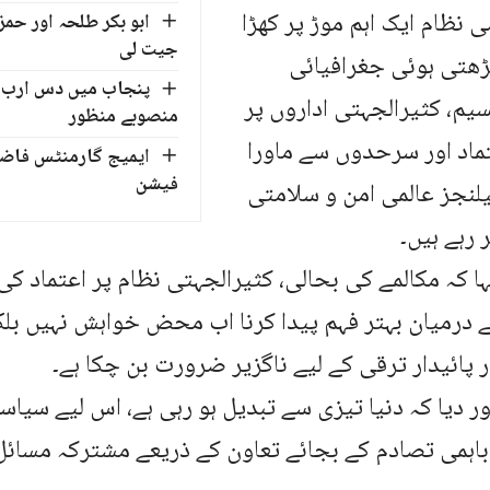
ی نظام ایک اہم موڑ پر کھڑا
جیت لی
ڑھتی ہوئی جغرافیائی
پنجاب میں دس ارب س
م، کثیرالجہتی اداروں پر
منصوبے منظور
تماد اور سرحدوں سے ماورا
ایمیج گارمنٹس فاض
فیشن
لنجز عالمی امن و سلامتی
 رہے ہیں۔
ہا کہ مکالمے کی بحالی، کثیرالجہتی نظام پر اعتماد ک
 درمیان بہتر فہم پیدا کرنا اب محض خواہش نہیں بلک
 پائیدار ترقی کے لیے ناگزیر ضرورت بن چکا ہے۔
ور دیا کہ دنیا تیزی سے تبدیل ہو رہی ہے، اس لیے سیاس
باہمی تصادم کے بجائے تعاون کے ذریعے مشترکہ مسائل