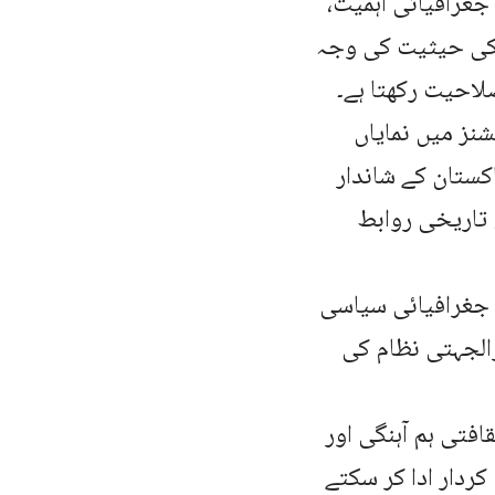
 جغرافیائی اہمیت،
 کی حیثیت کی وجہ
لاحیت رکھتا ہے۔
نز میں نمایاں
کستان کے شاندار
 تاریخی روابط
 جغرافیائی سیاسی
رالجہتی نظام کی
افتی ہم آہنگی اور
کردار ادا کر سکتے