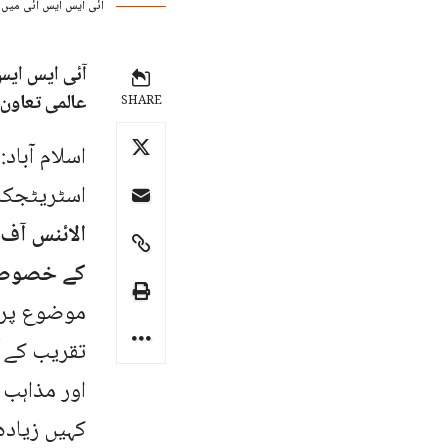
آئی ایس ایس آئی میں ہ
آئی ایس ایس 
عالمی تعاون
SHARE
اسٹریٹجک پرسپیکٹوز (CSP
الائنس آف سول
کے خصوصی
موضوع پر 
تقریب کے 
کہیں زیادہ