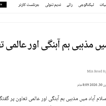
یات
ٹیکنالوجی
رائے
ندیم تنولی
جرنلسٹ کارنر
ws
میں مذہبی ہم آہنگی اور عالمی ت
8 Min Read