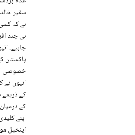
عدم برداشت
سفیر خالد 
ہے کہ کسی 
ہی چند افر
چاہیے۔ انہ
پاکستان کے
خصوصی ایل
انہوں نے ک
کے ذریعے ہ
کے درمیان ہ
اپنے کلید
اینخیل مو