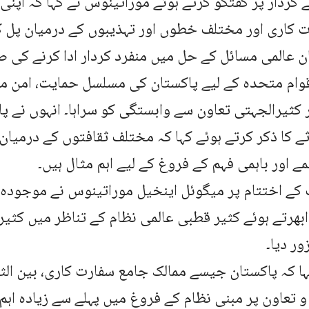
 کردار پر گفتگو کرتے ہوئے موراتینوس نے کہا کہ اپنی
ت کاری اور مختلف خطوں اور تہذیبوں کے درمیان پل
 عالمی مسائل کے حل میں منفرد کردار ادا کرنے کی ص
قوام متحدہ کے لیے پاکستان کی مسلسل حمایت، امن مش
کثیرالجہتی تعاون سے وابستگی کو سراہا۔ انہوں نے پا
ے کا ذکر کرتے ہوئے کہا کہ مختلف ثقافتوں کے درمیان
مے اور باہمی فہم کے فروغ کے لیے اہم مثال ہیں۔
 کے اختتام پر میگوئل اینخیل موراتینوس نے موجودہ
ابھرتے ہوئے کثیر قطبی عالمی نظام کے تناظر میں کثی
ور دیا۔
ہا کہ پاکستان جیسے ممالک جامع سفارت کاری، بین الثق
و تعاون پر مبنی نظام کے فروغ میں پہلے سے زیادہ اہم 