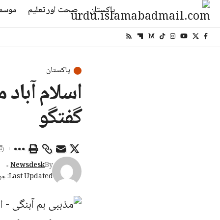
پاکستان
صحت اور تعلیم
موسم
پاکستان
اسلام آباد 
گفتگو
Newsdesk
By
Last Updated: جون 30, 2026 8:09 شام