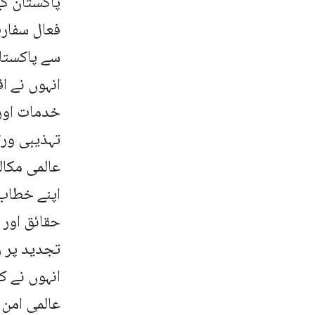
پاکستان کے
فعال سفار
سے پاکستان
انہوں نے ا
خدمات اور 
تہذیبی ورث
عالمی مکال
اپنے خطاب
حقائق اور 
تجدید پر ز
انہوں نے ک
عالمی امن 