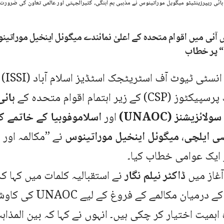
ائی ریپرزینٹیٹو میگویل موراتینوس نے مذہبی ہم آہنگی، کثیرالجہتی اور عالمی تعاون کی ضرورت 
آئی میں اقوام متحدہ کے اعلیٰ نمائندے میگوئل اینخیل موراتینوس
‘‘ پر خطاب
اسلام آ
) کے زیر اہتمام اقوام متحدہ کے
ہائی
ائزیشنز (UNAOC)
اور
اسلاموفوبیا کے خاتمے ک
 ایلچی
،
میگوئل اینخیل موراتینوس
نے ’’مکالمہ اور 
ایک عوامی خطاب کیا۔
آغاز میں
ڈاکٹر نیلم نگار
نے استقبالیہ کلمات میں کہا ک
اور مذاہب کے درمیان مکالم
 اہمیت اختیار کر چکی ہیں۔ انہوں نے کہا کہ بین المذاہب