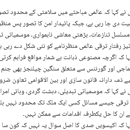
 نے کہا کہ عالمی مباحثے میں سلامتی کے محدود تصو
یت دی جا رہی ہے، جبکہ پائیدار امن کا تصور پس منظر 
سلسل تنازعات، بڑھتی معاشی ناہمواری، موسمیاتی تب
یز رفتار ترقی عالمی منظرنامے کو نئی شکل دے رہی ہ
ہا کہ اگرچہ مصنوعی ذہانت بے شمار مواقع فراہم کرتی
ماجی اور گورننس سے متعلق سنگین چیلنجز بھی جنم ل
یے ذمہ دارانہ قانون سازی اور بین الاقوامی تعاون ضرو
نے کہا کہ موسمیاتی تبدیلی، دہشت گردی، وبائی ام
ار ترقی جیسے مسائل کسی ایک ملک تک محدود نہیں بل
ے ان کا حل یکطرفہ اقدامات سے ممکن نہیں۔
کہا کہ اکیسویں صدی کا اصل سوال یہ نہیں کہ کون س