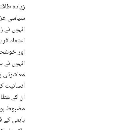
زیادہ طاقت
سیاسی عزم 
انہوں نے ز
اعتماد فری
اور خوشحا
انہوں نے ب
معاشرتی پو
انسانیت کی
ان کے مطاب
مضبوط ہوتے
باہمی کے ف