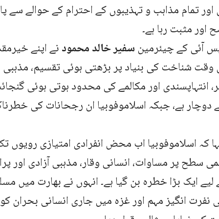
ی اور تمام مذاہب و تہذیبوں کے احترام کے حوالے سے پ
 اور مثبت رہا ہے۔
یس آئی کے چیئرمین
سفیر خالد محمود
نے اپنے خیرمق
 وقت شناخت کی بنیاد پر بڑھتی ہوئی تقسیم، مذہبی 
یر، انتہاپسندی اور مکالمے کی محدود ہوتی ہوئی گنج
 دوچار ہے، جبکہ اسلاموفوبیا ان رجحانات کی خطرنا
ہا کہ اسلاموفوبیا اب محض انفرادی امتیازی رویوں تک
لمی سطح پر مساوات، انسانی وقار، مذہبی آزادی اور پرا
لیے ایک بڑا خطرہ بن گیا ہے۔ انہوں نے بھارت میں مس
 نفرت انگیز مہم اور غزہ میں جاری انسانی بحران کو