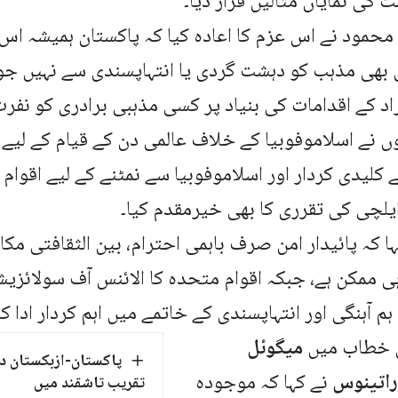
 کی نمایاں مثالیں قرار دیا۔
محمود نے اس عزم کا اعادہ کیا کہ پاکستان ہمیشہ اس 
بھی مذہب کو دہشت گردی یا انتہاپسندی سے نہیں جوڑا
اد کے اقدامات کی بنیاد پر کسی مذہبی برادری کو نفرت ک
وں نے اسلاموفوبیا کے خلاف عالمی دن کے قیام کے لیے
 کلیدی کردار اور اسلاموفوبیا سے نمٹنے کے لیے اقوام
چی کی تقرری کا بھی خیرمقدم کیا۔
ہا کہ پائیدار امن صرف باہمی احترام، بین الثقافتی مکا
ی ممکن ہے، جبکہ اقوام متحدہ کا الائنس آف سولائزی
م آہنگی اور انتہاپسندی کے خاتمے میں اہم کردار ادا کر 
ی خطاب میں
میگوئل
پاکستان-ازبکستان دو
راتینوس
نے کہا کہ موجودہ
تقریب تاشقند میں