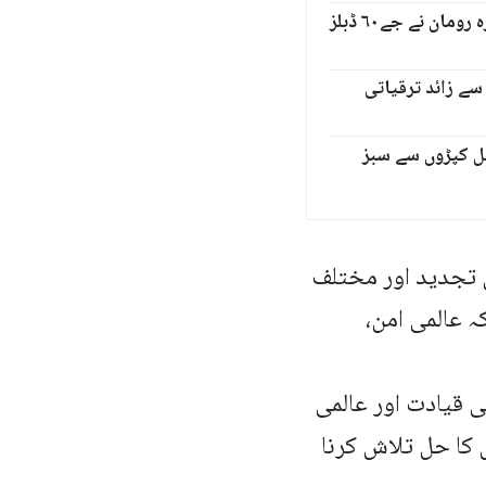
ابو بکر طلحہ اور حمزہ رومان نے جے۶۰ ڈبلز
ے زائد ترقیاتی
ل کپڑوں سے سبز
ی تجدید اور مختلف
ہ عالمی امن،
ی قیادت اور عالمی
 کا حل تلاش کرنا