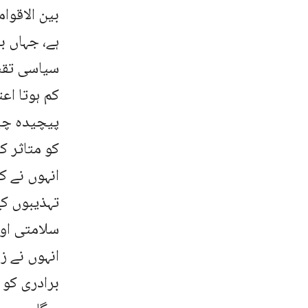
بین الاقوام
ہے، جہاں ب
سیاسی تقسی
کم ہوتا اع
پیچیدہ چی
کو متاثر کر
انہوں نے ک
تہذیبوں کے
سلامتی اور
انہوں نے ز
برادری کو 