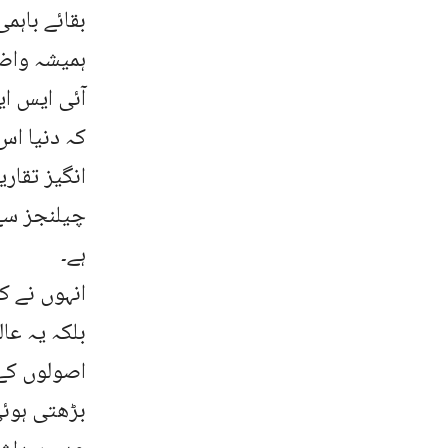
بقائے باہم
ہمیشہ واضح
آئی ایس ا
کہ دنیا اس
انگیز تقار
چیلنجز سے
ہے۔
انہوں نے ک
بلکہ یہ عا
اصولوں کے 
بڑھتی ہوئی