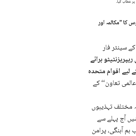
پر خطاب کیا۔
 کا ’’مکالمہ اور
باد: انسٹی ٹیوٹ آف اسٹریٹجک اسٹڈیز اسلام آباد (ISSI) کے سینٹر فار
 ریپریزنٹیٹو برائے
ے لیے اقوام متحدہ
عالمی تعاون‘‘ کے
ہ مختلف تہذیبوں
ے کے فروغ کے لیے UNAOC کی کاوشیں آج پہلے سے
 ہم آہنگی، پرامن