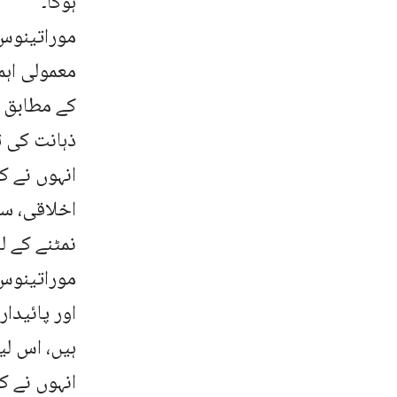
ہوگا۔
موراتینوس
معمولی اہم
کے مطابق م
ذہانت کی ت
انہوں نے ک
اخلاقی، س
نمٹنے کے ل
موراتینوس 
اور پائید
ہیں، اس لی
انہوں نے 