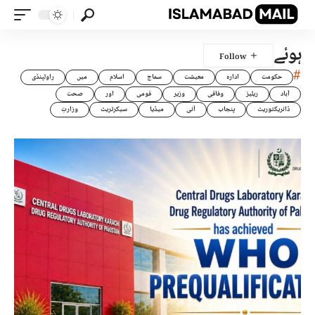
ہوئے
#
حکومت
ادارہ
معیشت
سماج
اسلام
میں
راولپنڈی
آباد
ریلیز
وفاقی
وزیر
قومی
اور
صحت
ڈائریکٹوریٹ
پنجاب
آئی
میڈیا
سیکرٹریٹ
وزارتِ