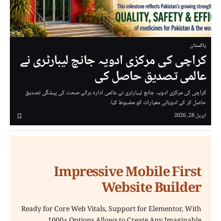
پاکستان
کراچی کی مرکزی ادویہ جانچ لیبارٹری نے
عالمی تصدیق حاصل کی
کراچی کی مرکزی ادویہ جانچ لیبارٹری نے عالمی ادارہ برائے صحت کی پیشگی تصدیق
حاصل کر کے ادویاتی معیارات کو مضبوط کیا۔
اپریل 28, 2026
Impressive Mobile First
Website Builder
Ready for Core Web Vitals, Support for Elementor, With