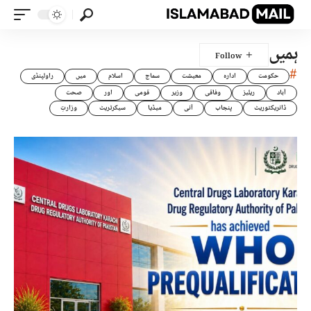
ہمیں
#
حکومت
ادارہ
معیشت
سماج
اسلام
میں
راولپنڈی
آباد
ریلیز
وفاقی
وزیر
قومی
اور
صحت
ڈائریکٹوریٹ
پنجاب
آئی
میڈیا
سیکرٹریٹ
وزارتِ