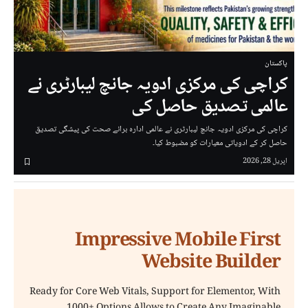
پاکستان
کراچی کی مرکزی ادویہ جانچ لیبارٹری نے
عالمی تصدیق حاصل کی
کراچی کی مرکزی ادویہ جانچ لیبارٹری نے عالمی ادارہ برائے صحت کی پیشگی تصدیق
حاصل کر کے ادویاتی معیارات کو مضبوط کیا۔
اپریل 28, 2026
Impressive Mobile First
Website Builder
Ready for Core Web Vitals, Support for Elementor, With