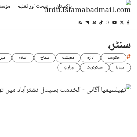
پاکستان
صحت اور تعلیم
موسم
سنٹر،
#
حکومت
ادارہ
معیشت
سماج
اسلام
میں
میڈیا
سیکرٹریٹ
وزارتِ