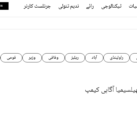
یات
ٹیکنالوجی
رائے
ندیم تنولی
جرنلسٹ کارنر
ws
راولپنڈی
آباد
ریلیز
وفاقی
وزیر
قومی