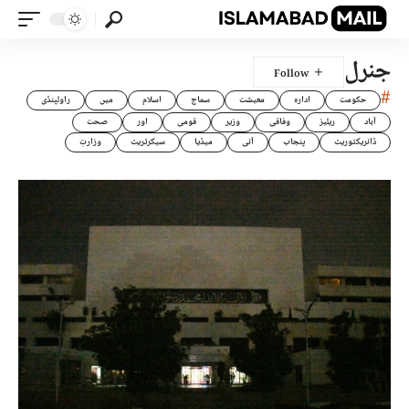
جنرل
#
حکومت
ادارہ
معیشت
سماج
اسلام
میں
راولپنڈی
آباد
ریلیز
وفاقی
وزیر
قومی
اور
صحت
ڈائریکٹوریٹ
پنجاب
آئی
میڈیا
سیکرٹریٹ
وزارتِ