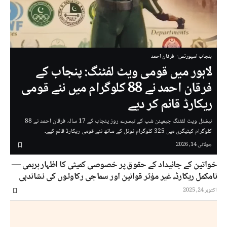
پنجاب اسپورٹس
فرقان احمد
لاہور میں قومی ویٹ لفٹنگ: پنجاب کے
فرقان احمد نے 88 کلوگرام میں نئے قومی
ریکارڈ قائم کر دیے
نیشنل ویٹ لفٹنگ چیمپئن شپ کے تیسرے روز پنجاب کے 17 سالہ فرقان احمد نے 88
کلوگرام کیٹیگری میں 325 کلوگرام ٹوٹل کے ساتھ نئے قومی ریکارڈ قائم کیے۔
جولائی 14, 2026
خواتین کے جائیداد کے حقوق پر خصوصی کمیٹی کا اظہار برہمی —
نامکمل ریکارڈ، غیر مؤثر قوانین اور سماجی رکاوٹوں کی نشاندہی
اکتوبر 24, 2025